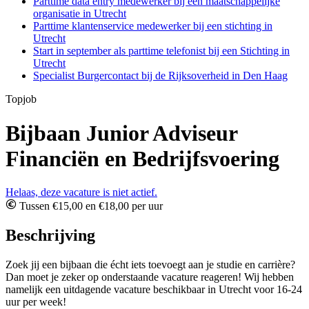
Parttime data entry medewerker bij een maatschappelijke
organisatie in Utrecht
Parttime klantenservice medewerker bij een stichting in
Utrecht
Start in september als parttime telefonist bij een Stichting in
Utrecht
Specialist Burgercontact bij de Rijksoverheid in Den Haag
Topjob
Bijbaan Junior Adviseur
Financiën en Bedrijfsvoering
Helaas, deze vacature is niet actief.
Tussen €15,00 en €18,00 per uur
Beschrijving
Zoek jij een bijbaan die écht iets toevoegt aan je studie en carrière?
Dan moet je zeker op onderstaande vacature reageren! Wij hebben
namelijk een uitdagende vacature beschikbaar in Utrecht voor 16-24
uur per week!