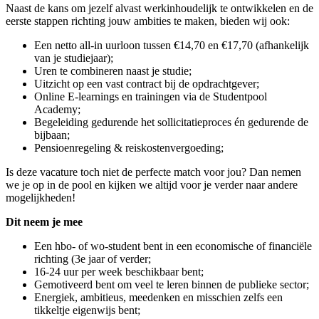
Naast de kans om jezelf alvast werkinhoudelijk te ontwikkelen en de
eerste stappen richting jouw ambities te maken, bieden wij ook:
Een netto all-in uurloon tussen €14,70 en €17,70 (afhankelijk
van je studiejaar);
Uren te combineren naast je studie;
Uitzicht op een vast contract bij de opdrachtgever;
Online E-learnings en trainingen via de Studentpool
Academy;
Begeleiding gedurende het sollicitatieproces én gedurende de
bijbaan;
Pensioenregeling & reiskostenvergoeding;
Is deze vacature toch niet de perfecte match voor jou? Dan nemen
we je op in de pool en kijken we altijd voor je verder naar andere
mogelijkheden!
Dit neem je mee
Een hbo- of wo-student bent in een economische of financiële
richting (3e jaar of verder;
16-24 uur per week beschikbaar bent;
Gemotiveerd bent om veel te leren binnen de publieke sector;
Energiek, ambitieus, meedenken en misschien zelfs een
tikkeltje eigenwijs bent;