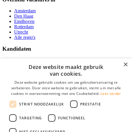
Amsterdam
Den Haag
Eindhoven
Rotterdam
Utrecht
Alle regio's
Kandidaten
Traineeships
×
Vacatures
Deze website maakt gebruik
F.A.Q.
van cookies.
Over Vacatures Overheid Online
YoungCapital IOS App
Deze website gebruikt cookies om uw gebruikerservaring te
YoungCapital Android App
verbeteren. Door onze website te gebruiken, stemt u in met alle
cookies in overeenstemming met ons Cookiebeleid.
Lees verder
Werkgevers
STRIKT NOODZAKELIJK
PRESTATIE
Hoofdkantoor Hoofddorp
TARGETING
FUNCTIONEEL
Social
NIET-GECLASSIFICEERD