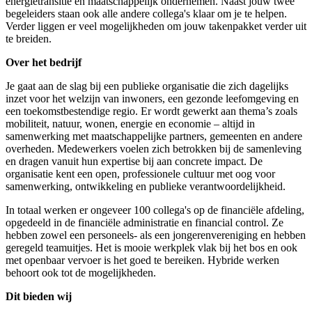
energietransitie en maatschappelijk ondernemen. Naast jouw twee
begeleiders staan ook alle andere collega's klaar om je te helpen.
Verder liggen er veel mogelijkheden om jouw takenpakket verder uit
te breiden.
Over het bedrijf
Je gaat aan de slag bij een publieke organisatie die zich dagelijks
inzet voor het welzijn van inwoners, een gezonde leefomgeving en
een toekomstbestendige regio. Er wordt gewerkt aan thema’s zoals
mobiliteit, natuur, wonen, energie en economie – altijd in
samenwerking met maatschappelijke partners, gemeenten en andere
overheden. Medewerkers voelen zich betrokken bij de samenleving
en dragen vanuit hun expertise bij aan concrete impact. De
organisatie kent een open, professionele cultuur met oog voor
samenwerking, ontwikkeling en publieke verantwoordelijkheid.
In totaal werken er ongeveer 100 collega's op de financiële afdeling,
opgedeeld in de financiële administratie en financial control. Ze
hebben zowel een personeels- als een jongerenvereniging en hebben
geregeld teamuitjes. Het is mooie werkplek vlak bij het bos en ook
met openbaar vervoer is het goed te bereiken. Hybride werken
behoort ook tot de mogelijkheden.
Dit bieden wij