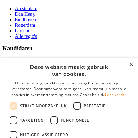
Amsterdam
Den Haag
Eindhoven
Rotterdam
Utrecht
Alle regio's
Kandidaten
Traineeships
×
Vacatures
Deze website maakt gebruik
F.A.Q.
van cookies.
Over Vacatures Overheid Online
YoungCapital IOS App
Deze website gebruikt cookies om uw gebruikerservaring te
YoungCapital Android App
verbeteren. Door onze website te gebruiken, stemt u in met alle
cookies in overeenstemming met ons Cookiebeleid.
Lees verder
Werkgevers
STRIKT NOODZAKELIJK
PRESTATIE
Hoofdkantoor Hoofddorp
TARGETING
FUNCTIONEEL
Social
NIET-GECLASSIFICEERD