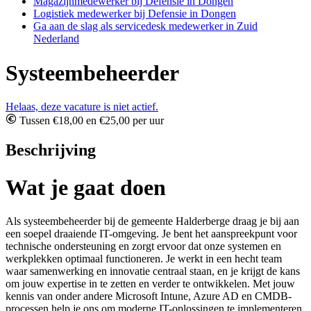
Magazijnmedewerker bij Defensie in Dongen
Logistiek medewerker bij Defensie in Dongen
Ga aan de slag als servicedesk medewerker in Zuid
Nederland
Systeembeheerder
Helaas, deze vacature is niet actief.
Tussen €18,00 en €25,00 per uur
Beschrijving
Wat je gaat doen
Als systeembeheerder bij de gemeente Halderberge draag je bij aan
een soepel draaiende IT-omgeving. Je bent het aanspreekpunt voor
technische ondersteuning en zorgt ervoor dat onze systemen en
werkplekken optimaal functioneren. Je werkt in een hecht team
waar samenwerking en innovatie centraal staan, en je krijgt de kans
om jouw expertise in te zetten en verder te ontwikkelen. Met jouw
kennis van onder andere Microsoft Intune, Azure AD en CMDB-
processen help je ons om moderne IT-oplossingen te implementeren