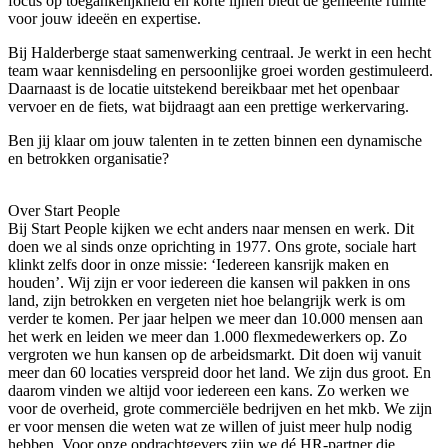
focus op toegankelijkheid en korte lijnen biedt de gemeente ruimte
voor jouw ideeën en expertise.
Bij Halderberge staat samenwerking centraal. Je werkt in een hecht
team waar kennisdeling en persoonlijke groei worden gestimuleerd.
Daarnaast is de locatie uitstekend bereikbaar met het openbaar
vervoer en de fiets, wat bijdraagt aan een prettige werkervaring.
Ben jij klaar om jouw talenten in te zetten binnen een dynamische
en betrokken organisatie?
Over Start People
Bij Start People kijken we echt anders naar mensen en werk. Dit
doen we al sinds onze oprichting in 1977. Ons grote, sociale hart
klinkt zelfs door in onze missie: ‘Iedereen kansrijk maken en
houden’. Wij zijn er voor iedereen die kansen wil pakken in ons
land, zijn betrokken en vergeten niet hoe belangrijk werk is om
verder te komen. Per jaar helpen we meer dan 10.000 mensen aan
het werk en leiden we meer dan 1.000 flexmedewerkers op. Zo
vergroten we hun kansen op de arbeidsmarkt. Dit doen wij vanuit
meer dan 60 locaties verspreid door het land. We zijn dus groot. En
daarom vinden we altijd voor iedereen een kans. Zo werken we
voor de overheid, grote commerciële bedrijven en het mkb. We zijn
er voor mensen die weten wat ze willen of juist meer hulp nodig
hebben. Voor onze opdrachtgevers zijn we dé HR-partner die