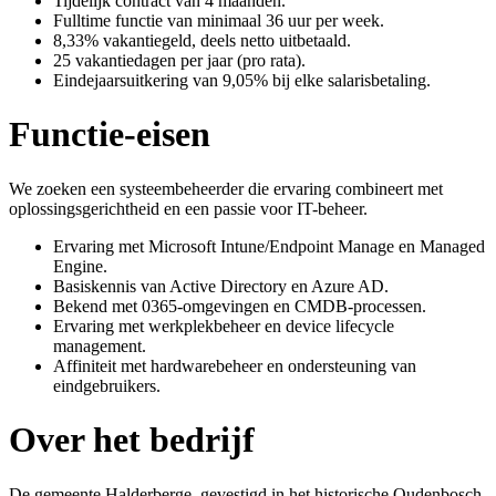
Tijdelijk contract van 4 maanden.
Fulltime functie van minimaal 36 uur per week.
8,33% vakantiegeld, deels netto uitbetaald.
25 vakantiedagen per jaar (pro rata).
Eindejaarsuitkering van 9,05% bij elke salarisbetaling.
Functie-eisen
We zoeken een systeembeheerder die ervaring combineert met
oplossingsgerichtheid en een passie voor IT-beheer.
Ervaring met Microsoft Intune/Endpoint Manage en Managed
Engine.
Basiskennis van Active Directory en Azure AD.
Bekend met 0365-omgevingen en CMDB-processen.
Ervaring met werkplekbeheer en device lifecycle
management.
Affiniteit met hardwarebeheer en ondersteuning van
eindgebruikers.
Over het bedrijf
De gemeente Halderberge, gevestigd in het historische Oudenbosch,