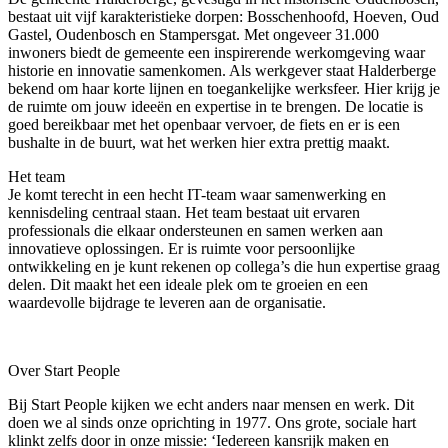
bestaat uit vijf karakteristieke dorpen: Bosschenhoofd, Hoeven, Oud
Gastel, Oudenbosch en Stampersgat. Met ongeveer 31.000
inwoners biedt de gemeente een inspirerende werkomgeving waar
historie en innovatie samenkomen. Als werkgever staat Halderberge
bekend om haar korte lijnen en toegankelijke werksfeer. Hier krijg je
de ruimte om jouw ideeën en expertise in te brengen. De locatie is
goed bereikbaar met het openbaar vervoer, de fiets en er is een
bushalte in de buurt, wat het werken hier extra prettig maakt.
Het team
Je komt terecht in een hecht IT-team waar samenwerking en
kennisdeling centraal staan. Het team bestaat uit ervaren
professionals die elkaar ondersteunen en samen werken aan
innovatieve oplossingen. Er is ruimte voor persoonlijke
ontwikkeling en je kunt rekenen op collega’s die hun expertise graag
delen. Dit maakt het een ideale plek om te groeien en een
waardevolle bijdrage te leveren aan de organisatie.
Over Start People
Bij Start People kijken we echt anders naar mensen en werk. Dit
doen we al sinds onze oprichting in 1977. Ons grote, sociale hart
klinkt zelfs door in onze missie: ‘Iedereen kansrijk maken en