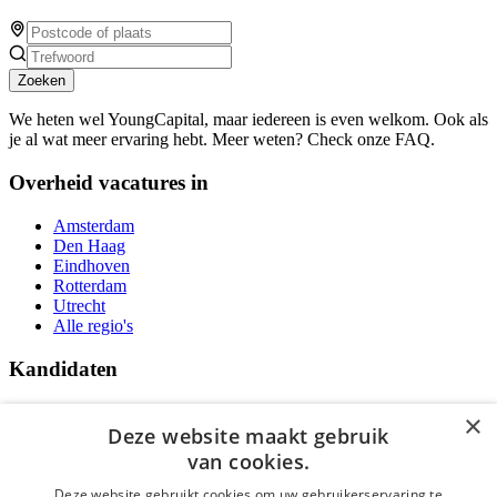
Zoeken
We heten wel YoungCapital, maar iedereen is even welkom. Ook als
je al wat meer ervaring hebt. Meer weten? Check onze FAQ.
Overheid vacatures in
Amsterdam
Den Haag
Eindhoven
Rotterdam
Utrecht
Alle regio's
Kandidaten
Traineeships
×
Vacatures
Deze website maakt gebruik
F.A.Q.
van cookies.
Over Vacatures Overheid Online
YoungCapital IOS App
Deze website gebruikt cookies om uw gebruikerservaring te