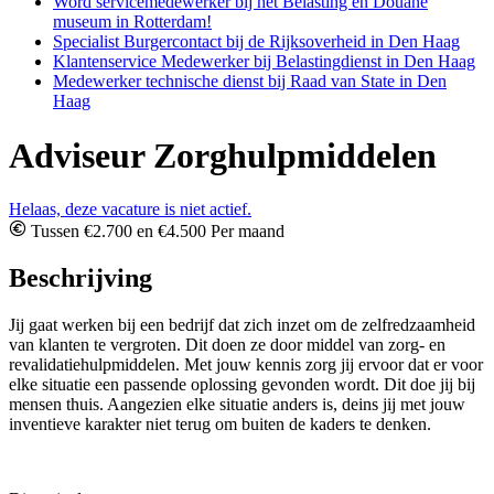
Word servicemedewerker bij het Belasting en Douane
museum in Rotterdam!
Specialist Burgercontact bij de Rijksoverheid in Den Haag
Klantenservice Medewerker bij Belastingdienst in Den Haag
Medewerker technische dienst bij Raad van State in Den
Haag
Adviseur Zorghulpmiddelen
Helaas, deze vacature is niet actief.
Tussen €2.700 en €4.500 Per maand
Beschrijving
Jij gaat werken bij een bedrijf dat zich inzet om de zelfredzaamheid
van klanten te vergroten. Dit doen ze door middel van zorg- en
revalidatiehulpmiddelen. Met jouw kennis zorg jij ervoor dat er voor
elke situatie een passende oplossing gevonden wordt. Dit doe jij bij
mensen thuis. Aangezien elke situatie anders is, deins jij met jouw
inventieve karakter niet terug om buiten de kaders te denken.