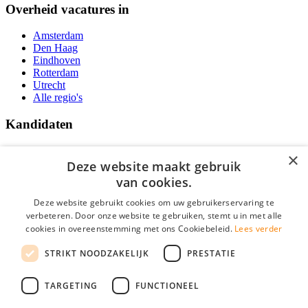
Overheid vacatures in
Amsterdam
Den Haag
Eindhoven
Rotterdam
Utrecht
Alle regio's
Kandidaten
Traineeships
×
Vacatures
Deze website maakt gebruik
F.A.Q.
van cookies.
Over Vacatures Overheid Online
YoungCapital IOS App
Deze website gebruikt cookies om uw gebruikerservaring te
YoungCapital Android App
verbeteren. Door onze website te gebruiken, stemt u in met alle
cookies in overeenstemming met ons Cookiebeleid.
Lees verder
Werkgevers
STRIKT NOODZAKELIJK
PRESTATIE
Hoofdkantoor Hoofddorp
TARGETING
FUNCTIONEEL
Social