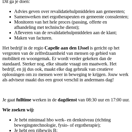
Dit ga je doen:
Advies geven over revalidatiehulpmiddelen aan gemeenten;
Samenwerken met ergotherapeuten en gemeente consulenten;
Monitoren van het hele proces (passing, offerte en
afhandeling met technische dienst);
Afleveren van de revalidatiehulpmiddelen aan de klant;
Maken van facturen.
Het bedrijf in de regio
Capelle aan den IJssel
is gericht op het
vergroten van de zelfredzaamheid van mensen op gebied van
mobiliteit en woongemak. Er wordt verder gekeken dan de
standaard. Sterker nog, elke situatie vraagt om maatwerk. Het
bedrijf, en jij dus ook, maakt elke dag gebruik van creatieve
oplossingen om zo mensen weer in beweging te krijgen. Jouw werk
als adviseur maakt dus een groot verschil in andermans dag!
Je gaat
fulltime
werken in de
dagdienst
van 08:30 uur en 17:00 uur.
Wie zoeken wij:
Je hebt minimaal hbo werk- en denkniveau (richting
bewegingstechnologie, fysio- of ergotherapie);
Je hebt een rijbewijs B;