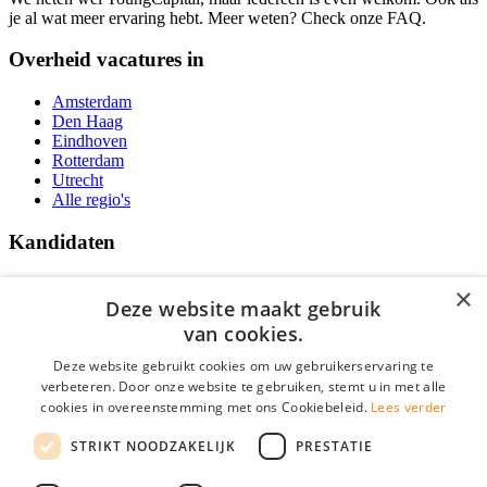
je al wat meer ervaring hebt. Meer weten? Check onze FAQ.
Overheid vacatures in
Amsterdam
Den Haag
Eindhoven
Rotterdam
Utrecht
Alle regio's
Kandidaten
Traineeships
×
Vacatures
Deze website maakt gebruik
F.A.Q.
van cookies.
Over Vacatures Overheid Online
YoungCapital IOS App
Deze website gebruikt cookies om uw gebruikerservaring te
YoungCapital Android App
verbeteren. Door onze website te gebruiken, stemt u in met alle
cookies in overeenstemming met ons Cookiebeleid.
Lees verder
Werkgevers
STRIKT NOODZAKELIJK
PRESTATIE
Hoofdkantoor Hoofddorp