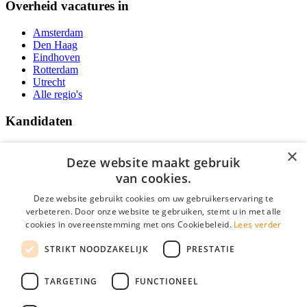
Overheid vacatures in
Amsterdam
Den Haag
Eindhoven
Rotterdam
Utrecht
Alle regio's
Kandidaten
Traineeships
×
Vacatures
Deze website maakt gebruik
F.A.Q.
van cookies.
Over Vacatures Overheid Online
YoungCapital IOS App
Deze website gebruikt cookies om uw gebruikerservaring te
YoungCapital Android App
verbeteren. Door onze website te gebruiken, stemt u in met alle
cookies in overeenstemming met ons Cookiebeleid.
Lees verder
Werkgevers
STRIKT NOODZAKELIJK
PRESTATIE
Hoofdkantoor Hoofddorp
TARGETING
FUNCTIONEEL
Social