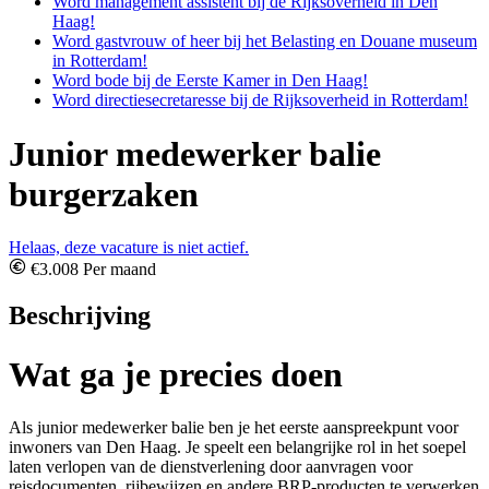
Word management assistent bij de Rijksoverheid in Den
Haag!
Word gastvrouw of heer bij het Belasting en Douane museum
in Rotterdam!
Word bode bij de Eerste Kamer in Den Haag!
Word directiesecretaresse bij de Rijksoverheid in Rotterdam!
Junior medewerker balie
burgerzaken
Helaas, deze vacature is niet actief.
€3.008 Per maand
Beschrijving
Wat ga je precies doen
Als junior medewerker balie ben je het eerste aanspreekpunt voor
inwoners van Den Haag. Je speelt een belangrijke rol in het soepel
laten verlopen van de dienstverlening door aanvragen voor
reisdocumenten, rijbewijzen en andere BRP-producten te verwerken