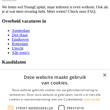
We heten wel YoungCapital, maar iedereen is even welkom. Ook als
je al wat meer ervaring hebt. Meer weten? Check onze FAQ.
Overheid vacatures in
Amsterdam
Den Haag
Eindhoven
Rotterdam
Utrecht
Alle regio's
Kandidaten
Traineeships
×
Vacatures
Deze website maakt gebruik
F.A.Q.
van cookies.
Over Vacatures Overheid Online
YoungCapital IOS App
Deze website gebruikt cookies om uw gebruikerservaring te
YoungCapital Android App
verbeteren. Door onze website te gebruiken, stemt u in met alle
cookies in overeenstemming met ons Cookiebeleid.
Lees verder
Werkgevers
STRIKT NOODZAKELIJK
PRESTATIE