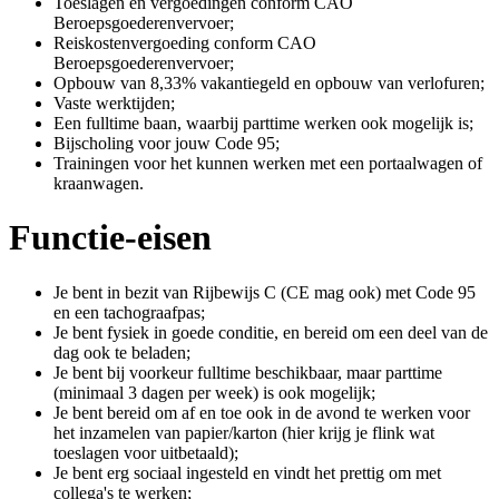
Toeslagen en vergoedingen conform CAO
Beroepsgoederenvervoer;
Reiskostenvergoeding conform CAO
Beroepsgoederenvervoer;
Opbouw van 8,33% vakantiegeld en opbouw van verlofuren;
Vaste werktijden;
Een fulltime baan, waarbij parttime werken ook mogelijk is;
Bijscholing voor jouw Code 95;
Trainingen voor het kunnen werken met een portaalwagen of
kraanwagen.
Functie-eisen
Je bent in bezit van Rijbewijs C (CE mag ook) met Code 95
en een tachograafpas;
Je bent fysiek in goede conditie, en bereid om een deel van de
dag ook te beladen;
Je bent bij voorkeur fulltime beschikbaar, maar parttime
(minimaal 3 dagen per week) is ook mogelijk;
Je bent bereid om af en toe ook in de avond te werken voor
het inzamelen van papier/karton (hier krijg je flink wat
toeslagen voor uitbetaald);
Je bent erg sociaal ingesteld en vindt het prettig om met
collega's te werken;