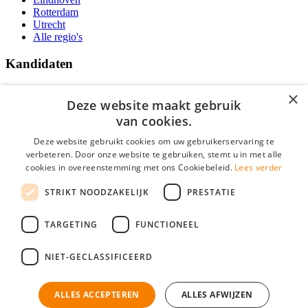
Rotterdam
Utrecht
Alle regio's
Kandidaten
Traineeships
×
Vacatures
Deze website maakt gebruik
F.A.Q.
van cookies.
Over Vacatures Overheid Online
YoungCapital IOS App
Deze website gebruikt cookies om uw gebruikerservaring te
YoungCapital Android App
verbeteren. Door onze website te gebruiken, stemt u in met alle
cookies in overeenstemming met ons Cookiebeleid.
Lees verder
Werkgevers
STRIKT NOODZAKELIJK
PRESTATIE
Hoofdkantoor Hoofddorp
TARGETING
FUNCTIONEEL
Social
NIET-GECLASSIFICEERD
ALLES ACCEPTEREN
ALLES AFWIJZEN
Mogen wij cookies plaatsen? Check hier ons
cookiestatement
Vacatures Overheid is onderdeel van YoungCapital • © 2026 • KvK nr: