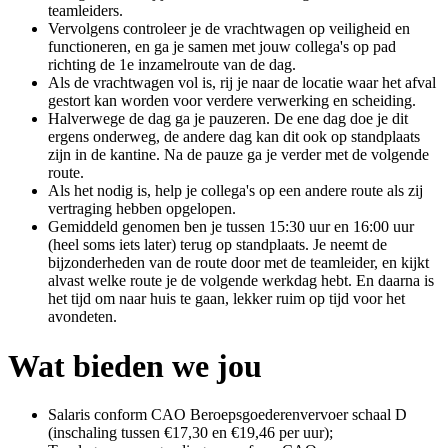
teamleiders.
Vervolgens controleer je de vrachtwagen op veiligheid en
functioneren, en ga je samen met jouw collega's op pad
richting de 1e inzamelroute van de dag.
Als de vrachtwagen vol is, rij je naar de locatie waar het afval
gestort kan worden voor verdere verwerking en scheiding.
Halverwege de dag ga je pauzeren. De ene dag doe je dit
ergens onderweg, de andere dag kan dit ook op standplaats
zijn in de kantine. Na de pauze ga je verder met de volgende
route.
Als het nodig is, help je collega's op een andere route als zij
vertraging hebben opgelopen.
Gemiddeld genomen ben je tussen 15:30 uur en 16:00 uur
(heel soms iets later) terug op standplaats. Je neemt de
bijzonderheden van de route door met de teamleider, en kijkt
alvast welke route je de volgende werkdag hebt. En daarna is
het tijd om naar huis te gaan, lekker ruim op tijd voor het
avondeten.
Wat bieden we jou
Salaris conform CAO Beroepsgoederenvervoer schaal D
(inschaling tussen €17,30 en €19,46 per uur);