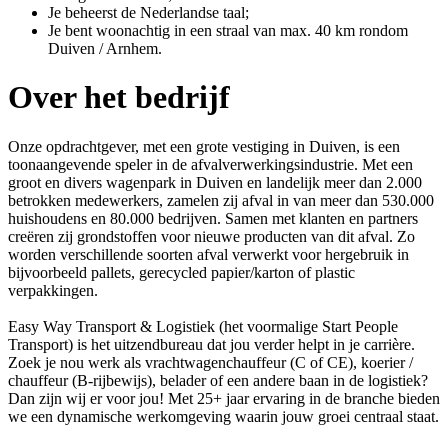
Je beheerst de Nederlandse taal;
Je bent woonachtig in een straal van max. 40 km rondom
Duiven / Arnhem.
Over het bedrijf
Onze opdrachtgever, met een grote vestiging in Duiven, is een
toonaangevende speler in de afvalverwerkingsindustrie. Met een
groot en divers wagenpark in Duiven en landelijk meer dan 2.000
betrokken medewerkers, zamelen zij afval in van meer dan 530.000
huishoudens en 80.000 bedrijven. Samen met klanten en partners
creëren zij grondstoffen voor nieuwe producten van dit afval. Zo
worden verschillende soorten afval verwerkt voor hergebruik in
bijvoorbeeld pallets, gerecycled papier/karton of plastic
verpakkingen.
Easy Way Transport & Logistiek (het voormalige Start People
Transport) is het uitzendbureau dat jou verder helpt in je carrière.
Zoek je nou werk als vrachtwagenchauffeur (C of CE), koerier /
chauffeur (B-rijbewijs), belader of een andere baan in de logistiek?
Dan zijn wij er voor jou! Met 25+ jaar ervaring in de branche bieden
we een dynamische werkomgeving waarin jouw groei centraal staat.