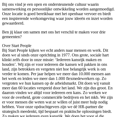
Bij ons vind je een open en ondersteunende cultuur waarin
samenwerking en persoonlijke ontwikkeling worden aangemoedigd.
Onze locatie is goed bereikbaar met het openbaar vervoer en biedt
een inspirerende werkomgeving waar jouw ideeën en inzet worden
gewaardeerd.
Ben jij klaar om samen met ons het verschil te maken voor drie
gemeenten?
Over Start People
Bij Start People kijken we echt anders naar mensen en werk. Dit
doen we al sinds onze oprichting in 1977. Ons grote, sociale hart
klinkt zelfs door in onze missie: ‘Iedereen kansrijk maken en
houden’. Wij zijn er voor iedereen die kansen wil pakken in ons
land, zijn betrokken en vergeten niet hoe belangrijk werk is om
verder te komen. Per jaar helpen we meer dan 10.000 mensen aan
het werk en leiden we meer dan 1.000 flexmedewerkers op. Zo
vergroten we hun kansen op de arbeidsmarkt. Dit doen wij vanuit
meer dan 60 locaties verspreid door het land. We zijn dus groot. En
daarom vinden we altijd voor iedereen een kans. Zo werken we
voor de overheid, grote commerciële bedrijven en het mkb. We zijn
er voor mensen die weten wat ze willen of juist meer hulp nodig
hebben. Voor onze opdrachtgevers zijn we dé HR-partner die
strategisch meedenkt, tijd bespaart en praktische oplossingen biedt.
Zo maken we iedereen even kansrijk. We doen het voor al die