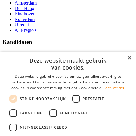
Amsterdam
Den Haag
Eindhoven
Rotterdam
Utrecht
Alle regio's
Kandidaten
Traineeships
×
Vacatures
Deze website maakt gebruik
F.A.Q.
van cookies.
Over Vacatures Overheid Online
YoungCapital IOS App
Deze website gebruikt cookies om uw gebruikerservaring te
YoungCapital Android App
verbeteren. Door onze website te gebruiken, stemt u in met alle
cookies in overeenstemming met ons Cookiebeleid.
Lees verder
Werkgevers
STRIKT NOODZAKELIJK
PRESTATIE
Hoofdkantoor Hoofddorp
TARGETING
FUNCTIONEEL
Social
NIET-GECLASSIFICEERD