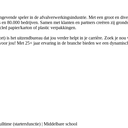
angevende speler in de afvalverwerkingsindustrie. Met een groot en di
en 80.000 bedrijven. Samen met klanten en partners creëren zij gronds
cled papier/karton of plastic verpakkingen.
) is het uitzendbureau dat jou verder helpt in je carrière. Zoek je nou
 er voor jou! Met 25+ jaar ervaring in de branche bieden we een dynamis
ulltime (startersfunctie) | Middelbare school