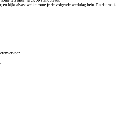
oms iets later) terug op standplaats.
 en kijkt alvast welke route je de volgende werkdag hebt. En daarna is 
erenvervoer.
.