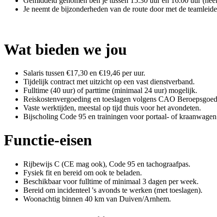
Gemiddeld genomen ben je tussen 15:30 uur en 16:00 uur (heel s
Je neemt de bijzonderheden van de route door met de teamleider,
Wat bieden we jou
Salaris tussen €17,30 en €19,46 per uur.
Tijdelijk contract met uitzicht op een vast dienstverband.
Fulltime (40 uur) of parttime (minimaal 24 uur) mogelijk.
Reiskostenvergoeding en toeslagen volgens CAO Beroepsgoed
Vaste werktijden, meestal op tijd thuis voor het avondeten.
Bijscholing Code 95 en trainingen voor portaal- of kraanwagen
Functie-eisen
Rijbewijs C (CE mag ook), Code 95 en tachograafpas.
Fysiek fit en bereid om ook te beladen.
Beschikbaar voor fulltime of minimaal 3 dagen per week.
Bereid om incidenteel 's avonds te werken (met toeslagen).
Woonachtig binnen 40 km van Duiven/Arnhem.