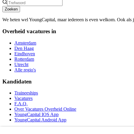
Zoeken
We heten wel YoungCapital, maar iedereen is even welkom. Ook als 
Overheid vacatures in
Amsterdam
Den Haag
Eindhoven
Rotterdam
Utrecht
Alle regio's
Kandidaten
Traineeships
Vacatures
F.A.Q.
Over Vacatures Overheid Online
YoungCapital IOS App
YoungCapital Android App
Werkgevers