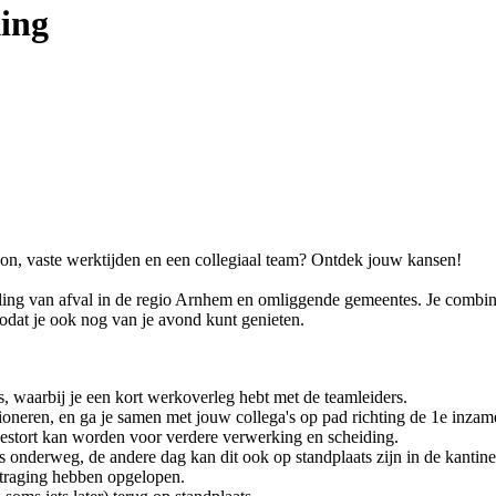
ing
oon, vaste werktijden en een collegiaal team? Ontdek jouw kansen!
ameling van afval in de regio Arnhem en omliggende gemeentes. Je combin
zodat je ook nog van je avond kunt genieten.
, waarbij je een kort werkoverleg hebt met de teamleiders.
ioneren, en ga je samen met jouw collega's op pad richting de 1e inzam
l gestort kan worden voor verdere verwerking en scheiding.
 onderweg, de andere dag kan dit ook op standplaats zijn in de kantine
vertraging hebben opgelopen.