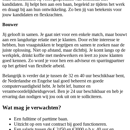
kandidaten. Jij helpt hen aan een baan, begeleid ze tijdens het werk
en draagt bij aan hun ontwikkeling. Zo ben jij van betekenis voor
jouw kandidaten en flexkrachten.
Bouwer
Jij gelooft in samen. Je gaat niet voor een enkele match, maar bouwt
aan een langdurige relatie met je klanten. Door echte interesse te
hebben, hun vraagstukken te begrijpen en samen te zoeken naar de
juiste oplossing. Niet op afstand, maar dichtbij. Je komt langs op de
werkplek, drinkt koffie met medewerkers en leert zo jouw klanten
goed kennen. Zo word je voor hen een adviseur en sparringpartner
op het gebied van flexibele arbeid.
Belangrijk is verder dat je tussen de 32 en 40 uur beschikbaar bent,
de Nederlandse en Engelse taal goed beheerst en goede
computervaardigheid hebt. Je hebt lef, humor en
verantwoordelijkheidsgevoel. Ben je 24 uur beschikbaar en heb je
ervaring dan nodigen wij jou ook uit om te solliciteren.
Wat mag je verwachten?
Een fulltime of parttime baan.
Uitzicht op een vast contract bij goed functioneren.
Een salaris tussen de € 2450 en €3000 o.b.v. 40 uur en