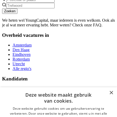
Zoeken
We heten wel YoungCapital, maar iedereen is even welkom. Ook als
je al wat meer ervaring hebt. Meer weten? Check onze FAQ.
Overheid vacatures in
Amsterdam
Den Haag
Eindhoven
Rotterdam
Utrecht
Alle regio's
Kandidaten
Traineeships
×
Vacatures
Deze website maakt gebruik
F.A.Q.
van cookies.
Over Vacatures Overheid Online
YoungCapital IOS App
Deze website gebruikt cookies om uw gebruikerservaring te
YoungCapital Android App
verbeteren. Door onze website te gebruiken, stemt u in met alle