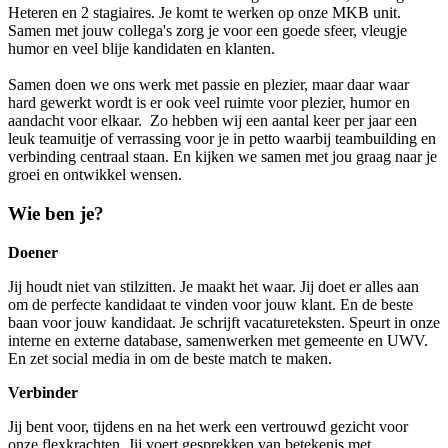
Heteren en 2 stagiaires. Je komt te werken op onze MKB unit.
Samen met jouw collega's zorg je voor een goede sfeer, vleugje
humor en veel blije kandidaten en klanten.
Samen doen we ons werk met passie en plezier, maar daar waar
hard gewerkt wordt is er ook veel ruimte voor plezier, humor en
aandacht voor elkaar. Zo hebben wij een aantal keer per jaar een
leuk teamuitje of verrassing voor je in petto waarbij teambuilding en
verbinding centraal staan. En kijken we samen met jou graag naar je
groei en ontwikkel wensen.
Wie ben je?
Doener
Jij houdt niet van stilzitten. Je maakt het waar. Jij doet er alles aan
om de perfecte kandidaat te vinden voor jouw klant. En de beste
baan voor jouw kandidaat. Je schrijft vacatureteksten. Speurt in onze
interne en externe database, samenwerken met gemeente en UWV.
En zet social media in om de beste match te maken.
Verbinder
Jij bent voor, tijdens en na het werk een vertrouwd gezicht voor
onze flexkrachten. Jij voert gesprekken van betekenis met