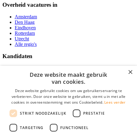
Overheid vacatures in
Amsterdam
Den Haag
Eindhoven
Rotterdam
Utrecht
Alle regio's
Kandidaten
Traineeships
×
Vacatures
Deze website maakt gebruik
F.A.Q.
van cookies.
Over Vacatures Overheid Online
YoungCapital IOS App
Deze website gebruikt cookies om uw gebruikerservaring te
YoungCapital Android App
verbeteren. Door onze website te gebruiken, stemt u in met alle
cookies in overeenstemming met ons Cookiebeleid.
Lees verder
Werkgevers
STRIKT NOODZAKELIJK
PRESTATIE
Hoofdkantoor Hoofddorp
TARGETING
FUNCTIONEEL
Social