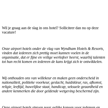
Wil je graag aan de slag in ons hotel? Solliciteer dan nu op deze
vacature!
Onze airport hotels onder de vlag van Wyndham Hotels & Resorts,
vinden dat iedereen zich prettig moet kunnen voelen in de
organisatie, dat er fijne en veilige werksfeer heerst, waarbij talenten
tot hun recht komen en iedereen de kans krijgt zich te ontwikkelen.
Wij onthouden ons van willekeur en maken geen onderscheid in
nationaliteit, politieke voorkeur, geslacht, huidskleur, ras, afkomst,
religie, leeftijd, huwelijkse staat, handicap, seksuele geaardheid en
andere kenmerken die door geldende wetgeving beschermd zijn.
Onze airport hotels streven naar gelijke kansen voor iedereen en