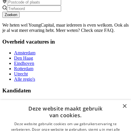
Zoeken
We heten wel YoungCapital, maar iedereen is even welkom. Ook als
je al wat meer ervaring hebt. Meer weten? Check onze FAQ.
Overheid vacatures in
Amsterdam
Den Haag
Eindhoven
Rotterdam
Utrecht
Alle regio's
Kandidaten
Traineeships
×
Vacatures
Deze website maakt gebruik
F.A.Q.
van cookies.
Over Vacatures Overheid Online
YoungCapital IOS App
Deze website gebruikt cookies om uw gebruikerservaring te
YoungCapital Android App
verbeteren. Door onze website te gebruiken, stemt u in met alle