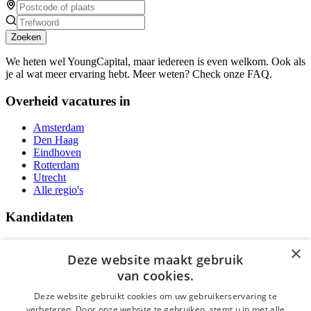
Zoeken
We heten wel YoungCapital, maar iedereen is even welkom. Ook als
je al wat meer ervaring hebt. Meer weten? Check onze FAQ.
Overheid vacatures in
Amsterdam
Den Haag
Eindhoven
Rotterdam
Utrecht
Alle regio's
Kandidaten
Traineeships
×
Vacatures
Deze website maakt gebruik
F.A.Q.
van cookies.
Over Vacatures Overheid Online
YoungCapital IOS App
Deze website gebruikt cookies om uw gebruikerservaring te
YoungCapital Android App
verbeteren. Door onze website te gebruiken, stemt u in met alle