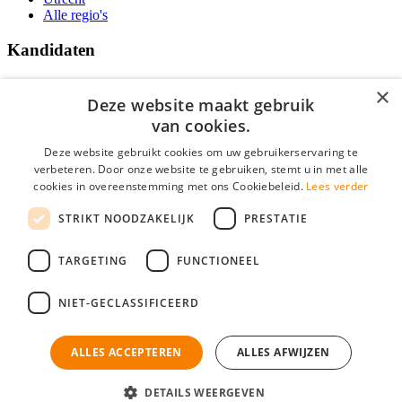
Alle regio's
Kandidaten
Traineeships
×
Vacatures
Deze website maakt gebruik
F.A.Q.
van cookies.
Over Vacatures Overheid Online
YoungCapital IOS App
Deze website gebruikt cookies om uw gebruikerservaring te
YoungCapital Android App
verbeteren. Door onze website te gebruiken, stemt u in met alle
cookies in overeenstemming met ons Cookiebeleid.
Lees verder
Werkgevers
STRIKT NOODZAKELIJK
PRESTATIE
Hoofdkantoor Hoofddorp
TARGETING
FUNCTIONEEL
Social
NIET-GECLASSIFICEERD
ALLES ACCEPTEREN
ALLES AFWIJZEN
Mogen wij cookies plaatsen? Check hier ons
cookiestatement
Vacatures Overheid is onderdeel van YoungCapital • © 2026 • KvK nr:
34199416 •
Algemene voorwaarden
•
Privacy
Contact
•
YoungCapital score
DETAILS WEERGEVEN
Ok
4.3 - 3366 reviews