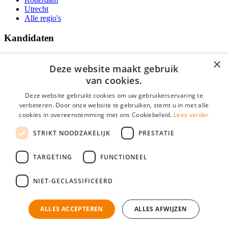
Utrecht
Alle regio's
Kandidaten
Traineeships
×
Vacatures
Deze website maakt gebruik
F.A.Q.
van cookies.
Over Vacatures Overheid Online
YoungCapital IOS App
Deze website gebruikt cookies om uw gebruikerservaring te
YoungCapital Android App
verbeteren. Door onze website te gebruiken, stemt u in met alle
cookies in overeenstemming met ons Cookiebeleid.
Lees verder
Werkgevers
STRIKT NOODZAKELIJK
PRESTATIE
Hoofdkantoor Hoofddorp
TARGETING
FUNCTIONEEL
Social
NIET-GECLASSIFICEERD
ALLES ACCEPTEREN
ALLES AFWIJZEN
Mogen wij cookies plaatsen? Check hier ons
cookiestatement
Vacatures Overheid is onderdeel van YoungCapital • © 2026 • KvK nr:
34199416 •
Algemene voorwaarden
•
Privacy
Contact
•
YoungCapital score