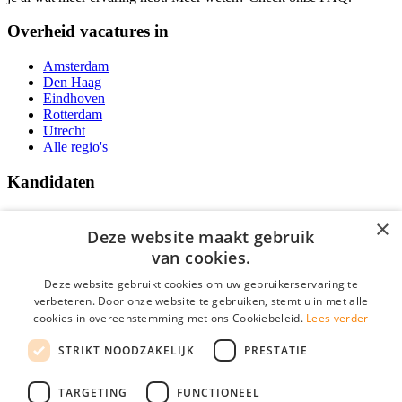
Overheid vacatures in
Amsterdam
Den Haag
Eindhoven
Rotterdam
Utrecht
Alle regio's
Kandidaten
Traineeships
×
Vacatures
Deze website maakt gebruik
F.A.Q.
van cookies.
Over Vacatures Overheid Online
YoungCapital IOS App
Deze website gebruikt cookies om uw gebruikerservaring te
YoungCapital Android App
verbeteren. Door onze website te gebruiken, stemt u in met alle
cookies in overeenstemming met ons Cookiebeleid.
Lees verder
Werkgevers
STRIKT NOODZAKELIJK
PRESTATIE
Hoofdkantoor Hoofddorp
TARGETING
FUNCTIONEEL
Social