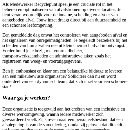
Als Medewerker Recyclepunt speel je een cruciale rol in het
beheren en optimaliseren van afvalstromen op diverse locaties. Je
bent verantwoordelijk voor de inname, scheiding en afvoer van
aangeboden afval. Jouw inzet draagt direct bij aan duurzaamheid en
een schonere leefomgeving.
Een gemiddelde dag omvat het controleren van aangeboden afval en
het signaleren van onregelmatigheden. Je begeleidt bezoekers bij het
scheiden van hun afval en neemt klein chemisch afval in ontvangst.
Verder houd je je bezig met voorraadbeheer,
transportwerkzaamheden en administratieve taken zoals het
registreren van weeg- en voertuiggegevens.
Ben jij enthousiast en klaar om een belangrijke bijdrage te leveren
aan een milieubewuste organisatie? Solliciteer dan nu en word
onderdeel van een dynamisch team, dat zich inzet voor een schonere
stad!
Waar ga je werken?
Deze organisatie is toegewijd aan het creëren van een inclusieve en
diverse werkomgeving, waarin iedere medewerker zich
gewaardeerd voelt. Zij streven naar een personeelsbestand dat een
afspiegeling is van de samenleving, omdat zij geloven dat dit leidt
tot betere resultaten voor de organisatie en de gemeenschap.