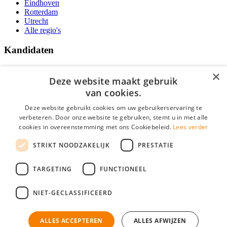
Eindhoven
Rotterdam
Utrecht
Alle regio's
Kandidaten
Traineeships
×
Vacatures
Deze website maakt gebruik
F.A.Q.
van cookies.
Over Vacatures Overheid Online
YoungCapital IOS App
Deze website gebruikt cookies om uw gebruikerservaring te
YoungCapital Android App
verbeteren. Door onze website te gebruiken, stemt u in met alle
cookies in overeenstemming met ons Cookiebeleid.
Lees verder
Werkgevers
STRIKT NOODZAKELIJK
PRESTATIE
Hoofdkantoor Hoofddorp
TARGETING
FUNCTIONEEL
Social
NIET-GECLASSIFICEERD
ALLES ACCEPTEREN
ALLES AFWIJZEN