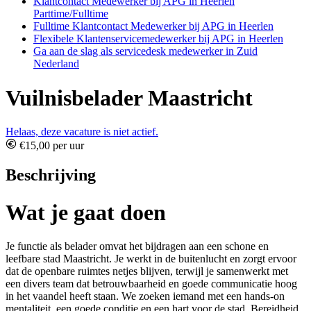
Klantcontact Medewerker bij APG in Heerlen
Parttime/Fulltime
Fulltime Klantcontact Medewerker bij APG in Heerlen
Flexibele Klantenservicemedewerker bij APG in Heerlen
Ga aan de slag als servicedesk medewerker in Zuid
Nederland
Vuilnisbelader Maastricht
Helaas, deze vacature is niet actief.
€15,00 per uur
Beschrijving
Wat je gaat doen
Je functie als belader omvat het bijdragen aan een schone en
leefbare stad Maastricht. Je werkt in de buitenlucht en zorgt ervoor
dat de openbare ruimtes netjes blijven, terwijl je samenwerkt met
een divers team dat betrouwbaarheid en goede communicatie hoog
in het vaandel heeft staan. We zoeken iemand met een hands-on
mentaliteit, een goede conditie en een hart voor de stad. Bereidheid