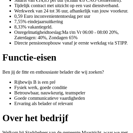
Salaris van €14,85 per uur (schaal 4.0 CAO Gemeenten).
Tijdelijk contract met uitzicht op een vast dienstverband.
Werkweek van 24 tot 36 uur, afhankelijk van jouw voorkeur.
0,59 Euro inconveniententoeslag per uur
7,55% eindejaarsuitkering
8,33% vakantiegeld.
Onregelmatigheidtoeslag:Ma t/m Vr 06:00 - 08:00 20%,
Zaterdagen: 40%, Zondagen 65%
Directe pensioenopbouw vanaf je eerste werkdag via STIPP.
Functie-eisen
Ben jij de fitte en enthousiaste belader die wij zoeken?
Rijbewijs B is een pré
Fysiek werk, goede conditie
Betrouwbaar, nauwkeurig, teamspeler
Goede communicatieve vaardigheden
Ervaring als belader of relevant
Over het bedrijf
Welkom bij Stadsbeheer van de gemeente Maastricht, waar we met