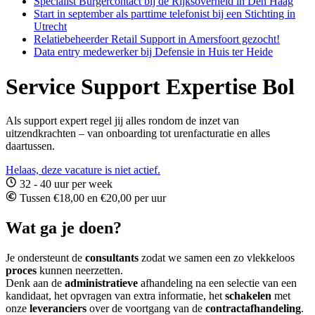
Specialist Burgercontact bij de Rijksoverheid in Den Haag
Start in september als parttime telefonist bij een Stichting in
Utrecht
Relatiebeheerder Retail Support in Amersfoort gezocht!
Data entry medewerker bij Defensie in Huis ter Heide
Service Support Expertise Bol
Als support expert regel jij alles rondom de inzet van
uitzendkrachten – van onboarding tot urenfacturatie en alles
daartussen.
Helaas, deze vacature is niet actief.
32 - 40 uur per week
Tussen €18,00 en €20,00 per uur
Wat ga je doen?
Je ondersteunt de
consultants
zodat we samen een zo vlekkeloos
proces
kunnen neerzetten.
Denk aan de
administratieve
afhandeling na een selectie van een
kandidaat, het opvragen van extra informatie, het
schakelen
met
onze
leveranciers
over de voortgang van de
contractafhandeling
.