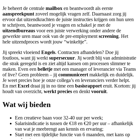
Je beheert de centrale
mailbox
en beantwoordt als eerste
aanspreekpunt
zoveel mogelijk vragen zelf. Daarnaast zorg jij
ervoor dat uitzendkrachten de juiste instructies krijgen om hun uren
te schrijven, beantwoord je vragen en schakel je met de
uitzendbureaus
voor een juiste verwerking onder andere de
gewerkte uren maar ook van de pre-employment
screening
. Het
hele uitzendproces wordt jouw “winkeltje”.
Jij spreekt vloeiend
Engels
. Contracten afhandelen? Doe jij
foutloos, want jij werkt
supersecuur
. Jij wordt blij van administratie
die strak geregeld is en ziet altijd kansen om processen slimmer te
maken. Even een
belletje
met een manager of leverancier via Teams
of live? Geen probleem – jij
communiceert
makkelijk en duidelijk.
Je weet precies hoe je onze collega’s en leveranciers verder helpt.
En met
Excel
draai jij in no time een
basisrapport
eruit. Kortom: jij
houdt van overzicht,
werkt
precies
en denkt
vooruit
.
Wat wij bieden
Een creatieve baan voor 32-40 uur per week;
Salarisindicatie is tussen de €18 en €20 per uur – afhankelijk
van wat je meebrengt aan kennis en ervaring;
Start met een tijdelijke functie van 6 maanden, met kans op