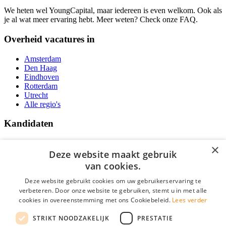
We heten wel YoungCapital, maar iedereen is even welkom. Ook als
je al wat meer ervaring hebt. Meer weten? Check onze FAQ.
Overheid vacatures in
Amsterdam
Den Haag
Eindhoven
Rotterdam
Utrecht
Alle regio's
Kandidaten
Traineeships
×
Vacatures
Deze website maakt gebruik
F.A.Q.
van cookies.
Over Vacatures Overheid Online
YoungCapital IOS App
Deze website gebruikt cookies om uw gebruikerservaring te
YoungCapital Android App
verbeteren. Door onze website te gebruiken, stemt u in met alle
cookies in overeenstemming met ons Cookiebeleid.
Lees verder
Werkgevers
STRIKT NOODZAKELIJK
PRESTATIE