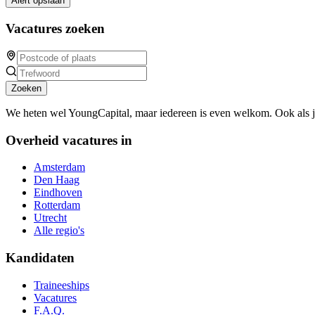
Alert opslaan
Vacatures zoeken
Zoeken
We heten wel YoungCapital, maar iedereen is even welkom. Ook als 
Overheid vacatures in
Amsterdam
Den Haag
Eindhoven
Rotterdam
Utrecht
Alle regio's
Kandidaten
Traineeships
Vacatures
F.A.Q.