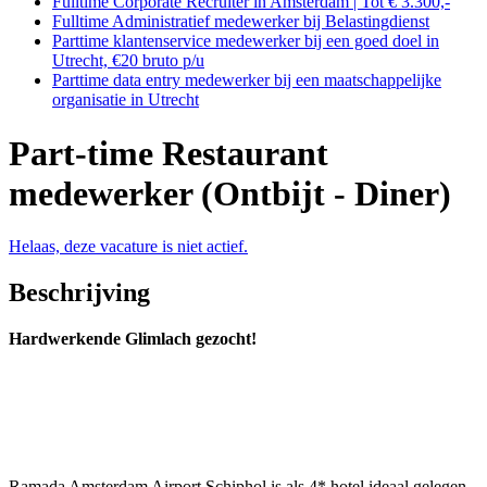
Fulltime Corporate Recruiter in Amsterdam | Tot € 3.300,-
Fulltime Administratief medewerker bij Belastingdienst
Parttime klantenservice medewerker bij een goed doel in
Utrecht, €20 bruto p/u
Parttime data entry medewerker bij een maatschappelijke
organisatie in Utrecht
Part-time Restaurant
medewerker (Ontbijt - Diner)
Helaas, deze vacature is niet actief.
Beschrijving
Hardwerkende Glimlach gezocht!
Ramada Amsterdam Airport Schiphol is als 4* hotel ideaal gelegen