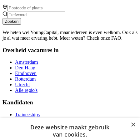
Zoeken
We heten wel YoungCapital, maar iedereen is even welkom. Ook als
je al wat meer ervaring hebt. Meer weten? Check onze FAQ.
Overheid vacatures in
Amsterdam
Den Haag
Eindhoven
Rotterdam
Utrecht
Alle regio's
Kandidaten
Traineeships
Vacatures
×
F.A.Q.
Deze website maakt gebruik
Over Vacatures Overheid Online
van cookies.
YoungCapital IOS App