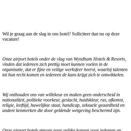
Wil je graag aan de slag in ons hotel? Solliciteer dan nu op deze
vacature!
Onze airport hotels onder de vlag van Wyndham Hotels & Resorts,
vinden dat iedereen zich prettig moet kunnen voelen in de
organisatie, dat er fijne en veilige werksfeer heerst, waarbij talenten
tot hun recht komen en iedereen de kans krijgt zich te ontwikkelen.
Wij onthouden ons van willekeur en maken geen onderscheid in
nationaliteit, politieke voorkeur, geslacht, huidskleur, ras, afkomst,
religie, leeftijd, huwelijkse staat, handicap, seksuele geaardheid en
andere kenmerken die door geldende wetgeving beschermd zijn.
Onze airport hotels streven naar gelijke kansen voor iedereen en