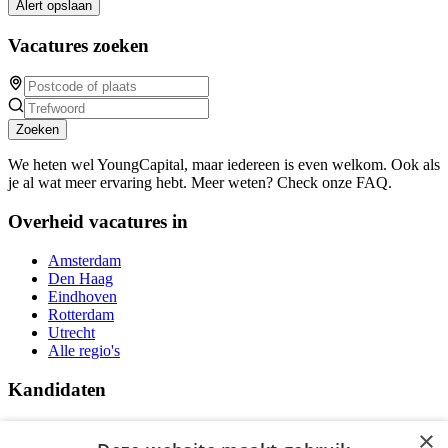
Alert opslaan
Vacatures zoeken
Zoeken
We heten wel YoungCapital, maar iedereen is even welkom. Ook als
je al wat meer ervaring hebt. Meer weten? Check onze FAQ.
Overheid vacatures in
Amsterdam
Den Haag
Eindhoven
Rotterdam
Utrecht
Alle regio's
Kandidaten
Traineeships
×
Vacatures