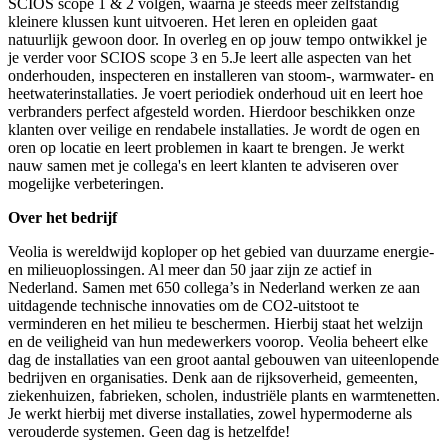
SCIOS scope 1 & 2 volgen, waarna je steeds meer zelfstandig
kleinere klussen kunt uitvoeren. Het leren en opleiden gaat
natuurlijk gewoon door. In overleg en op jouw tempo ontwikkel je
je verder voor SCIOS scope 3 en 5.Je leert alle aspecten van het
onderhouden, inspecteren en installeren van stoom-, warmwater- en
heetwaterinstallaties. Je voert periodiek onderhoud uit en leert hoe
verbranders perfect afgesteld worden. Hierdoor beschikken onze
klanten over veilige en rendabele installaties. Je wordt de ogen en
oren op locatie en leert problemen in kaart te brengen. Je werkt
nauw samen met je collega's en leert klanten te adviseren over
mogelijke verbeteringen.
Over het bedrijf
Veolia is wereldwijd koploper op het gebied van duurzame energie-
en milieuoplossingen. Al meer dan 50 jaar zijn ze actief in
Nederland. Samen met 650 collega’s in Nederland werken ze aan
uitdagende technische innovaties om de CO2-uitstoot te
verminderen en het milieu te beschermen. Hierbij staat het welzijn
en de veiligheid van hun medewerkers voorop. Veolia beheert elke
dag de installaties van een groot aantal gebouwen van uiteenlopende
bedrijven en organisaties. Denk aan de rijksoverheid, gemeenten,
ziekenhuizen, fabrieken, scholen, industriële plants en warmtenetten.
Je werkt hierbij met diverse installaties, zowel hypermoderne als
verouderde systemen. Geen dag is hetzelfde!