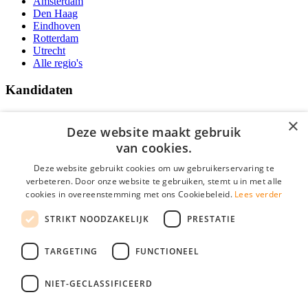
Amsterdam
Den Haag
Eindhoven
Rotterdam
Utrecht
Alle regio's
Kandidaten
Traineeships
×
Vacatures
Deze website maakt gebruik
F.A.Q.
van cookies.
Over Vacatures Overheid Online
YoungCapital IOS App
Deze website gebruikt cookies om uw gebruikerservaring te
YoungCapital Android App
verbeteren. Door onze website te gebruiken, stemt u in met alle
cookies in overeenstemming met ons Cookiebeleid.
Lees verder
Werkgevers
STRIKT NOODZAKELIJK
PRESTATIE
Hoofdkantoor Hoofddorp
TARGETING
FUNCTIONEEL
Social
NIET-GECLASSIFICEERD