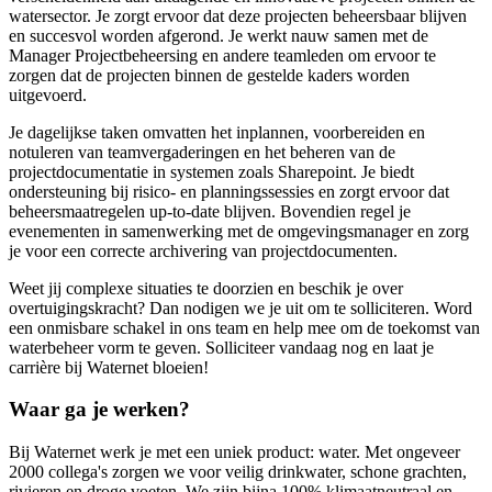
watersector. Je zorgt ervoor dat deze projecten beheersbaar blijven
en succesvol worden afgerond. Je werkt nauw samen met de
Manager Projectbeheersing en andere teamleden om ervoor te
zorgen dat de projecten binnen de gestelde kaders worden
uitgevoerd.
Je dagelijkse taken omvatten het inplannen, voorbereiden en
notuleren van teamvergaderingen en het beheren van de
projectdocumentatie in systemen zoals Sharepoint. Je biedt
ondersteuning bij risico- en planningssessies en zorgt ervoor dat
beheersmaatregelen up-to-date blijven. Bovendien regel je
evenementen in samenwerking met de omgevingsmanager en zorg
je voor een correcte archivering van projectdocumenten.
Weet jij complexe situaties te doorzien en beschik je over
overtuigingskracht? Dan nodigen we je uit om te solliciteren. Word
een onmisbare schakel in ons team en help mee om de toekomst van
waterbeheer vorm te geven. Solliciteer vandaag nog en laat je
carrière bij Waternet bloeien!
Waar ga je werken?
Bij Waternet werk je met een uniek product: water. Met ongeveer
2000 collega's zorgen we voor veilig drinkwater, schone grachten,
rivieren en droge voeten. We zijn bijna 100% klimaatneutraal en