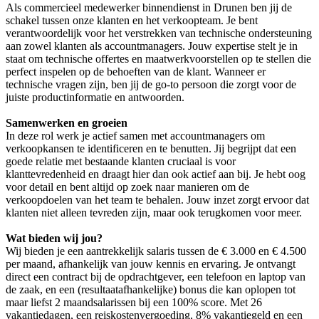
Als commercieel medewerker binnendienst in Drunen ben jij de
schakel tussen onze klanten en het verkoopteam. Je bent
verantwoordelijk voor het verstrekken van technische ondersteuning
aan zowel klanten als accountmanagers. Jouw expertise stelt je in
staat om technische offertes en maatwerkvoorstellen op te stellen die
perfect inspelen op de behoeften van de klant. Wanneer er
technische vragen zijn, ben jij de go-to persoon die zorgt voor de
juiste productinformatie en antwoorden.
Samenwerken en groeien
In deze rol werk je actief samen met accountmanagers om
verkoopkansen te identificeren en te benutten. Jij begrijpt dat een
goede relatie met bestaande klanten cruciaal is voor
klanttevredenheid en draagt hier dan ook actief aan bij. Je hebt oog
voor detail en bent altijd op zoek naar manieren om de
verkoopdoelen van het team te behalen. Jouw inzet zorgt ervoor dat
klanten niet alleen tevreden zijn, maar ook terugkomen voor meer.
Wat bieden wij jou?
Wij bieden je een aantrekkelijk salaris tussen de € 3.000 en € 4.500
per maand, afhankelijk van jouw kennis en ervaring. Je ontvangt
direct een contract bij de opdrachtgever, een telefoon en laptop van
de zaak, en een (resultaatafhankelijke) bonus die kan oplopen tot
maar liefst 2 maandsalarissen bij een 100% score. Met 26
vakantiedagen, een reiskostenvergoeding, 8% vakantiegeld en een