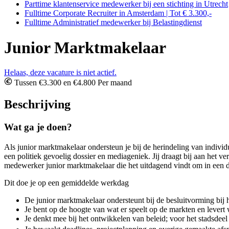
Parttime klantenservice medewerker bij een stichting in Utrecht
Fulltime Corporate Recruiter in Amsterdam | Tot € 3.300,-
Fulltime Administratief medewerker bij Belastingdienst
Junior Marktmakelaar
Helaas, deze vacature is niet actief.
Tussen €3.300 en €4.800 Per maand
Beschrijving
Wat ga je doen?
Als junior marktmakelaar ondersteun je bij de herindeling van indiv
een politiek gevoelig dossier en mediageniek. Jij draagt bij aan het
medewerker junior marktmakelaar die het uitdagend vindt om in een 
Dit doe je op een gemiddelde werkdag
De junior marktmakelaar ondersteunt bij de besluitvorming bij h
Je bent op de hoogte van wat er speelt op de markten en levert 
Je denkt mee bij het ontwikkelen van beleid; voor het stadsdee