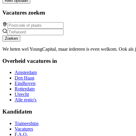
Alert opslaan
Vacatures zoeken
Zoeken
We heten wel YoungCapital, maar iedereen is even welkom. Ook als 
Overheid vacatures in
Amsterdam
Den Haag
Eindhoven
Rotterdam
Utrecht
Alle regio's
Kandidaten
Traineeships
Vacatures
F.A.Q.