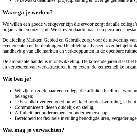
Je bewaakt deadlines, projectplanning en overige gemaakte afs
Waar ga je werken?
We willen een goede werkgever zijn die ervoor zorgt dat alle collega’s
organisatie én onze stad. We streven daarbij naar een personeelsbest
De afdeling Markten Gebied en Gebruik zorgt voor de uitvoering van k
evenementen en herdenkingen. De afdeling adviseert over het gebruik e
handhaving van alle markten en verkooppunten in de openbare ruim
De ambulante handel is in ontwikkeling. De komende jaren staat het 
en verbeteren van werkstructuren in en extern de gemeentelijke organ
Wie ben je?
Wij zijn op zoek naar een collega die affiniteit heeft met war
belangen;
Je beschikt over een goed ontwikkeld oordeelsvorming, je bent k
Communiceert ideeën duidelijk en stellig.
Affiniteit met ondernemers en ondernemerschap;
Bereidheid tot flexibele invulling benodigde uren, vergadering
Wat mag je verwachten?