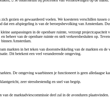
praken;  Je ondersteunt bij processen van vernieuwingen op de markt.
 zich gezien en gewaardeerd voelen. We koesteren verschillen tussen col
and dat een afspiegeling is van de beroepsbevolking van Amsterdam. Dus
leine aanpassingen in de openbare ruimte, verzorgt projectcapaciteit v
n beheer van de openbare ruimte en stelt verkeersbesluiten op. Tevens 
te binnen Amsterdam.
team markten in het teken van doorontwikkeling van de markten en de v
isatie. Dit betekent een veel veranderende omgeving.
enmarkten. De omgeving waarbinnen je functioneert is geen alledaagse k
lantgericht, zeer stressbestendig en snel van begrip.
en van de marktadviescommissie deel zal in de avonduren plaatsvinden.