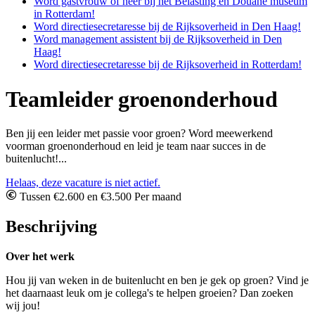
Word gastvrouw of heer bij het Belasting en Douane museum
in Rotterdam!
Word directiesecretaresse bij de Rijksoverheid in Den Haag!
Word management assistent bij de Rijksoverheid in Den
Haag!
Word directiesecretaresse bij de Rijksoverheid in Rotterdam!
Teamleider groenonderhoud
Ben jij een leider met passie voor groen? Word meewerkend
voorman groenonderhoud en leid je team naar succes in de
buitenlucht!...
Helaas, deze vacature is niet actief.
Tussen €2.600 en €3.500 Per maand
Beschrijving
Over het werk
Hou jij van weken in de buitenlucht en ben je gek op groen? Vind je
het daarnaast leuk om je collega's te helpen groeien? Dan zoeken
wij jou!