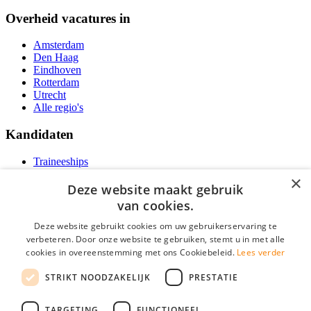
Overheid vacatures in
Amsterdam
Den Haag
Eindhoven
Rotterdam
Utrecht
Alle regio's
Kandidaten
Traineeships
Vacatures
×
F.A.Q.
Deze website maakt gebruik
Over Vacatures Overheid Online
van cookies.
YoungCapital IOS App
YoungCapital Android App
Deze website gebruikt cookies om uw gebruikerservaring te
verbeteren. Door onze website te gebruiken, stemt u in met alle
Werkgevers
cookies in overeenstemming met ons Cookiebeleid.
Lees verder
STRIKT NOODZAKELIJK
PRESTATIE
Hoofdkantoor Hoofddorp
Social
TARGETING
FUNCTIONEEL