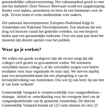
grootstedelijke cultuurvoorziening. Het cultuuraanbod groeit zo mee
met het stadsdeel. Deze Nieuwe Meervaart wordt een laagdrempelig
theater voor maken, presenteren en leren én een huiskamer voor de
wijk. Tevens komt er extra studioruimte voor makers.
Het nationaal slavernijmuseum; Europees-Nederland krijgt in
Amsterdam een Nationaal Slavernijmuseum. Een museum dat een
brug wil bouwen vanuit het gedeelde verleden, via een hoopvol
heden naar een gezamenlijke toekomst. Over een paar jaar moet het
museum zijn deuren openen voor het publiek.
Waar ga je werken?
We willen een goede werkgever zijn die ervoor zorgt dat alle
collega’s zich gezien en gewaardeerd voelen. We koesteren
verschillen tussen collega’s, al die verschillen zorgen voor betere
resultaten voor onze organisatie én onze stad. We streven daarbij
naar een personeelsbestand dat een afspiegeling is van de
beroepsbevolking van Amsterdam. Dus wie jij ook bent: bij ons ben
je van harte welkom!
Gemeentelijk Vastgoed is verantwoordelijk voor vastgoedbeheer, -
strategie, -beleid en -ontwikkeling voor het overgrote deel van de
vastgoedportefeuille van de gemeente Amsterdam. De directie
Gemeentelijk Vastgoed bestaat uit 125 vaste mensen en circa 25