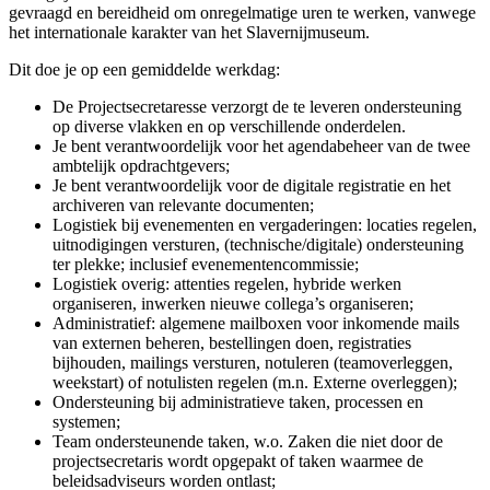
gevraagd en bereidheid om onregelmatige uren te werken, vanwege
het internationale karakter van het Slavernijmuseum.
Dit doe je op een gemiddelde werkdag:
De Projectsecretaresse verzorgt de te leveren ondersteuning
op diverse vlakken en op verschillende onderdelen.
Je bent verantwoordelijk voor het agendabeheer van de twee
ambtelijk opdrachtgevers;
Je bent verantwoordelijk voor de digitale registratie en het
archiveren van relevante documenten;
Logistiek bij evenementen en vergaderingen: locaties regelen,
uitnodigingen versturen, (technische/digitale) ondersteuning
ter plekke; inclusief evenementencommissie;
Logistiek overig: attenties regelen, hybride werken
organiseren, inwerken nieuwe collega’s organiseren;
Administratief: algemene mailboxen voor inkomende mails
van externen beheren, bestellingen doen, registraties
bijhouden, mailings versturen, notuleren (teamoverleggen,
weekstart) of notulisten regelen (m.n. Externe overleggen);
Ondersteuning bij administratieve taken, processen en
systemen;
Team ondersteunende taken, w.o. Zaken die niet door de
projectsecretaris wordt opgepakt of taken waarmee de
beleidsadviseurs worden ontlast;