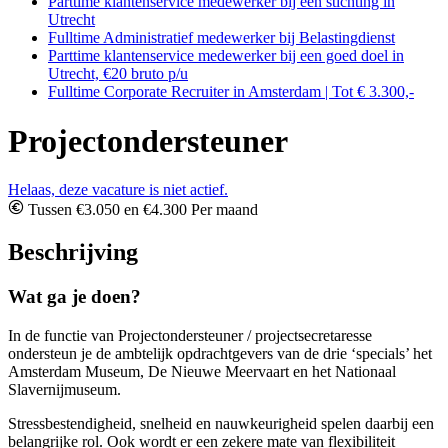
Parttime klantenservice medewerker bij een stichting in
Utrecht
Fulltime Administratief medewerker bij Belastingdienst
Parttime klantenservice medewerker bij een goed doel in
Utrecht, €20 bruto p/u
Fulltime Corporate Recruiter in Amsterdam | Tot € 3.300,-
Projectondersteuner
Helaas, deze vacature is niet actief.
Tussen €3.050 en €4.300 Per maand
Beschrijving
Wat ga je doen?
In de functie van Projectondersteuner / projectsecretaresse
ondersteun je de ambtelijk opdrachtgevers van de drie ‘specials’ het
Amsterdam Museum, De Nieuwe Meervaart en het Nationaal
Slavernijmuseum.
Stressbestendigheid, snelheid en nauwkeurigheid spelen daarbij een
belangrijke rol. Ook wordt er een zekere mate van flexibiliteit