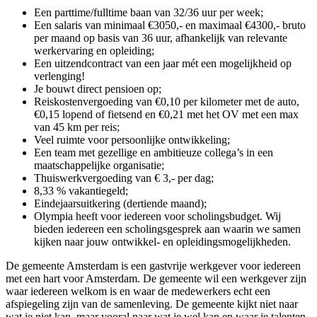
Een parttime/fulltime baan van 32/36 uur per week;
Een salaris van minimaal €3050,- en maximaal €4300,- bruto
per maand op basis van 36 uur, afhankelijk van relevante
werkervaring en opleiding;
Een uitzendcontract van een jaar mét een mogelijkheid op
verlenging!
Je bouwt direct pensioen op;
Reiskostenvergoeding van €0,10 per kilometer met de auto,
€0,15 lopend of fietsend en €0,21 met het OV met een max
van 45 km per reis;
Veel ruimte voor persoonlijke ontwikkeling;
Een team met gezellige en ambitieuze collega’s in een
maatschappelijke organisatie;
Thuiswerkvergoeding van € 3,- per dag;
8,33 % vakantiegeld;
Eindejaarsuitkering (dertiende maand);
Olympia heeft voor iedereen voor scholingsbudget. Wij
bieden iedereen een scholingsgesprek aan waarin we samen
kijken naar jouw ontwikkel- en opleidingsmogelijkheden.
De gemeente Amsterdam is een gastvrije werkgever voor iedereen
met een hart voor Amsterdam. De gemeente wil een werkgever zijn
waar iedereen welkom is en waar de medewerkers echt een
afspiegeling zijn van de samenleving. De gemeente kijkt niet naar
wat je niet kan, maar vooral naar wat je wel kan en waar je talenten