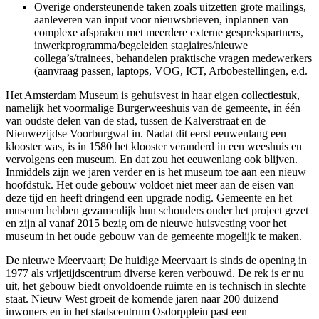
Overige ondersteunende taken zoals uitzetten grote mailings,
aanleveren van input voor nieuwsbrieven, inplannen van
complexe afspraken met meerdere externe gesprekspartners,
inwerkprogramma/begeleiden stagiaires/nieuwe
collega’s/trainees, behandelen praktische vragen medewerkers
(aanvraag passen, laptops, VOG, ICT, Arbobestellingen, e.d.
Het Amsterdam Museum is gehuisvest in haar eigen collectiestuk,
namelijk het voormalige Burgerweeshuis van de gemeente, in één
van oudste delen van de stad, tussen de Kalverstraat en de
Nieuwezijdse Voorburgwal in. Nadat dit eerst eeuwenlang een
klooster was, is in 1580 het klooster veranderd in een weeshuis en
vervolgens een museum. En dat zou het eeuwenlang ook blijven.
Inmiddels zijn we jaren verder en is het museum toe aan een nieuw
hoofdstuk. Het oude gebouw voldoet niet meer aan de eisen van
deze tijd en heeft dringend een upgrade nodig. Gemeente en het
museum hebben gezamenlijk hun schouders onder het project gezet
en zijn al vanaf 2015 bezig om de nieuwe huisvesting voor het
museum in het oude gebouw van de gemeente mogelijk te maken.
De nieuwe Meervaart; De huidige Meervaart is sinds de opening in
1977 als vrijetijdscentrum diverse keren verbouwd. De rek is er nu
uit, het gebouw biedt onvoldoende ruimte en is technisch in slechte
staat. Nieuw West groeit de komende jaren naar 200 duizend
inwoners en in het stadscentrum Osdorpplein past een