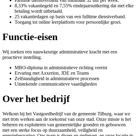
Parttime dienstverband van minimaal 32 uur per week.
8,33% vakantiegeld en 7,55% eindejaarsuitkering dat met elke
betaling wordt uitbetaald.
25 vakantiedagen op basis van een fulltime dienstverband.
Toegang tot online leerplatform voor persoonlijke groei.
Functie-eisen
Wij zoeken een nauwkeurige administratieve kracht met een
proactieve instelling.
MBO-diploma in administratieve richting vereist
Ervaring met Axxerion, JDE en Teams
Zelfstandigheid in administratieve processen
Uitstekende communicatieve vaardigheden
Over het bedrijf
Welkom bij het Vastgoedbedrijf van de gemeente Tilburg, waar we
met trots werken aan de toekomst van onze stad. Onze missie is het
beheren en exploiteren van gemeentelijke gronden en gebouwen
met een sterke focus op duurzaamheid, veiligheid en
energiebesparing. Ons team is divers en gedreven, en onze locatie in