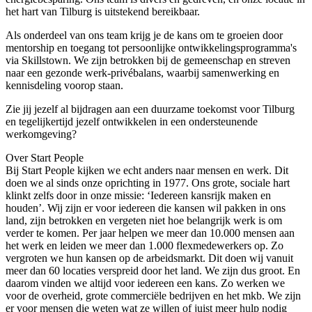
het hart van Tilburg is uitstekend bereikbaar.
Als onderdeel van ons team krijg je de kans om te groeien door
mentorship en toegang tot persoonlijke ontwikkelingsprogramma's
via Skillstown. We zijn betrokken bij de gemeenschap en streven
naar een gezonde werk-privébalans, waarbij samenwerking en
kennisdeling voorop staan.
Zie jij jezelf al bijdragen aan een duurzame toekomst voor Tilburg
en tegelijkertijd jezelf ontwikkelen in een ondersteunende
werkomgeving?
Over Start People
Bij Start People kijken we echt anders naar mensen en werk. Dit
doen we al sinds onze oprichting in 1977. Ons grote, sociale hart
klinkt zelfs door in onze missie: ‘Iedereen kansrijk maken en
houden’. Wij zijn er voor iedereen die kansen wil pakken in ons
land, zijn betrokken en vergeten niet hoe belangrijk werk is om
verder te komen. Per jaar helpen we meer dan 10.000 mensen aan
het werk en leiden we meer dan 1.000 flexmedewerkers op. Zo
vergroten we hun kansen op de arbeidsmarkt. Dit doen wij vanuit
meer dan 60 locaties verspreid door het land. We zijn dus groot. En
daarom vinden we altijd voor iedereen een kans. Zo werken we
voor de overheid, grote commerciële bedrijven en het mkb. We zijn
er voor mensen die weten wat ze willen of juist meer hulp nodig