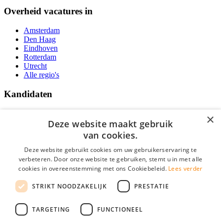
Overheid vacatures in
Amsterdam
Den Haag
Eindhoven
Rotterdam
Utrecht
Alle regio's
Kandidaten
Traineeships
×
Vacatures
Deze website maakt gebruik
F.A.Q.
van cookies.
Over Vacatures Overheid Online
YoungCapital IOS App
Deze website gebruikt cookies om uw gebruikerservaring te
YoungCapital Android App
verbeteren. Door onze website te gebruiken, stemt u in met alle
cookies in overeenstemming met ons Cookiebeleid.
Lees verder
Werkgevers
STRIKT NOODZAKELIJK
PRESTATIE
Hoofdkantoor Hoofddorp
TARGETING
FUNCTIONEEL
Social