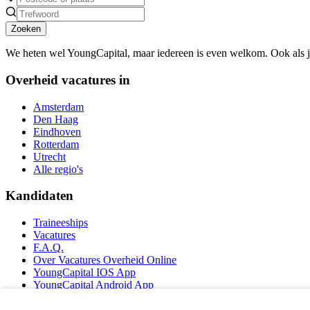
Zoeken
We heten wel YoungCapital, maar iedereen is even welkom. Ook als 
Overheid vacatures in
Amsterdam
Den Haag
Eindhoven
Rotterdam
Utrecht
Alle regio's
Kandidaten
Traineeships
Vacatures
F.A.Q.
Over Vacatures Overheid Online
YoungCapital IOS App
YoungCapital Android App