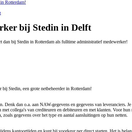
in Rotterdam!
g
ker bij Stedin in Delft
rt dan bij Stedin in Rotterdam als fulltime administratief medewerker!
r bij Stedin, een grote netbeheerder in Rotterdam!
n. Denk dan o.a. aan NAW-gegevens en gegevens van leveranciers. Je co
 met collega's van crediteuren en debiteuren en met klanten. Voor hun n
, zoals gegevens over het type en aantal aansluitingen op hun netten.
jdens kantoortijden en kunt bij voorkeur per direct starten. Het is belan