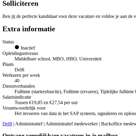
Solliciteren
Ben jij de perfecte kandidaat voor deze vacature en voldoe je aan de e
Extra informatie
Status
Inactief
Opleidingsniveaus
Middelbare school, MBO, HBO, Universiteit
Plaats
Delft
Werkuren per week
40
Dienstverbanden
Fulltime (startersfunctie), Fulltime (ervaren), Tijdelijke fulltime
Salarisindicatie
Tussen €19,85 en €27,54 per uur
Verantwoordelijk voor
Het invoeren van data in het SAP systeem, signaleren en oplos
Delft
| Administratief | Administratief medewerker | Backoffice medewer
Ontvang vergelijkbare vacatures in je mailbox