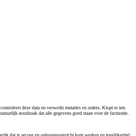
ntroleert deze data en verwerkt mutaties en orders. Klopt er iets
atuurlijk noodzaak dat alle gegevens goed staan voor de facturatie.
grijk dat je secuur en oplossingsgericht kunt werken en tegelijkertijd