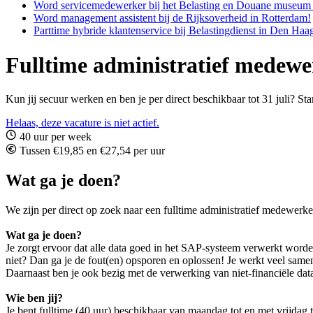
Word servicemedewerker bij het Belasting en Douane museum 
Word management assistent bij de Rijksoverheid in Rotterdam!
Parttime hybride klantenservice bij Belastingdienst in Den Haa
Fulltime administratief medewer
Kun jij secuur werken en ben je per direct beschikbaar tot 31 juli? Sta
Helaas, deze vacature is niet actief.
40 uur per week
Tussen €19,85 en €27,54 per uur
Wat ga je doen?
We zijn per direct op zoek naar een fulltime administratief medewerke
Wat ga je doen?
Je zorgt ervoor dat alle data goed in het SAP-systeem verwerkt worde
niet? Dan ga je de fout(en) opsporen en oplossen! Je werkt veel samen
Daarnaast ben je ook bezig met de verwerking van niet-financiële data
Wie ben jij?
Je bent fulltime (40 uur) beschikbaar van maandag tot en met vrijdag ti