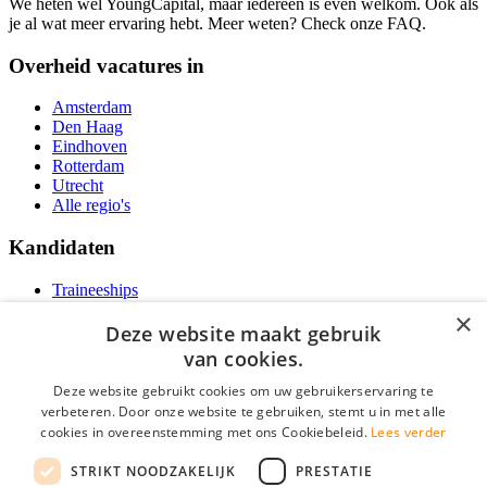
We heten wel YoungCapital, maar iedereen is even welkom. Ook als
je al wat meer ervaring hebt. Meer weten? Check onze FAQ.
Overheid vacatures in
Amsterdam
Den Haag
Eindhoven
Rotterdam
Utrecht
Alle regio's
Kandidaten
Traineeships
Vacatures
×
F.A.Q.
Deze website maakt gebruik
Over Vacatures Overheid Online
van cookies.
YoungCapital IOS App
YoungCapital Android App
Deze website gebruikt cookies om uw gebruikerservaring te
verbeteren. Door onze website te gebruiken, stemt u in met alle
Werkgevers
cookies in overeenstemming met ons Cookiebeleid.
Lees verder
STRIKT NOODZAKELIJK
PRESTATIE
Hoofdkantoor Hoofddorp