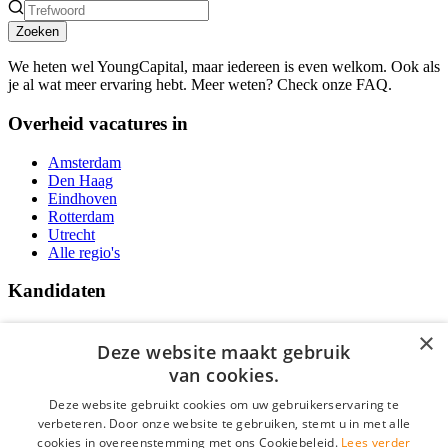
Zoeken
We heten wel YoungCapital, maar iedereen is even welkom. Ook als
je al wat meer ervaring hebt. Meer weten? Check onze FAQ.
Overheid vacatures in
Amsterdam
Den Haag
Eindhoven
Rotterdam
Utrecht
Alle regio's
Kandidaten
Traineeships
×
Vacatures
Deze website maakt gebruik
F.A.Q.
van cookies.
Over Vacatures Overheid Online
YoungCapital IOS App
Deze website gebruikt cookies om uw gebruikerservaring te
YoungCapital Android App
verbeteren. Door onze website te gebruiken, stemt u in met alle
cookies in overeenstemming met ons Cookiebeleid.
Lees verder