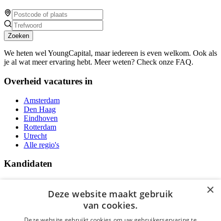
Zoeken
We heten wel YoungCapital, maar iedereen is even welkom. Ook als
je al wat meer ervaring hebt. Meer weten? Check onze FAQ.
Overheid vacatures in
Amsterdam
Den Haag
Eindhoven
Rotterdam
Utrecht
Alle regio's
Kandidaten
Traineeships
×
Vacatures
Deze website maakt gebruik
F.A.Q.
van cookies.
Over Vacatures Overheid Online
YoungCapital IOS App
Deze website gebruikt cookies om uw gebruikerservaring te