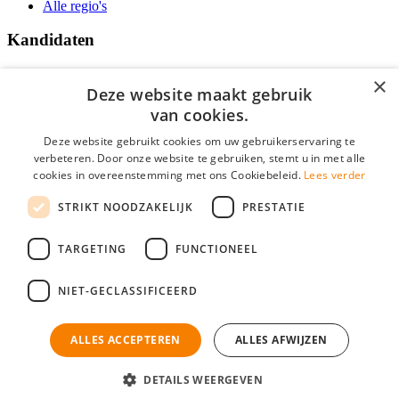
Alle regio's
Kandidaten
Traineeships
×
Vacatures
Deze website maakt gebruik
F.A.Q.
van cookies.
Over Vacatures Overheid Online
YoungCapital IOS App
Deze website gebruikt cookies om uw gebruikerservaring te
YoungCapital Android App
verbeteren. Door onze website te gebruiken, stemt u in met alle
cookies in overeenstemming met ons Cookiebeleid.
Lees verder
Werkgevers
STRIKT NOODZAKELIJK
PRESTATIE
Hoofdkantoor Hoofddorp
TARGETING
FUNCTIONEEL
Social
NIET-GECLASSIFICEERD
ALLES ACCEPTEREN
ALLES AFWIJZEN
Mogen wij cookies plaatsen? Check hier ons
cookiestatement
Vacatures Overheid is onderdeel van YoungCapital • © 2026 • KvK nr:
34199416 •
Algemene voorwaarden
•
Privacy
Contact
•
YoungCapital score
DETAILS WEERGEVEN
Ok
4.3 - 3366 reviews