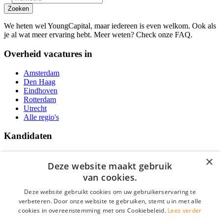
Zoeken
We heten wel YoungCapital, maar iedereen is even welkom. Ook als
je al wat meer ervaring hebt. Meer weten? Check onze FAQ.
Overheid vacatures in
Amsterdam
Den Haag
Eindhoven
Rotterdam
Utrecht
Alle regio's
Kandidaten
Traineeships
×
Vacatures
Deze website maakt gebruik
F.A.Q.
van cookies.
Over Vacatures Overheid Online
YoungCapital IOS App
Deze website gebruikt cookies om uw gebruikerservaring te
YoungCapital Android App
verbeteren. Door onze website te gebruiken, stemt u in met alle
cookies in overeenstemming met ons Cookiebeleid.
Lees verder
Werkgevers