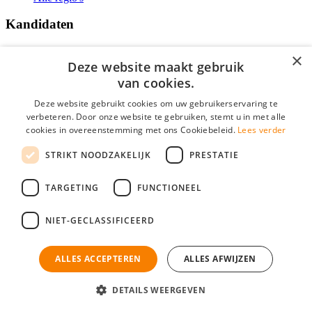
Kandidaten
Traineeships
×
Vacatures
Deze website maakt gebruik
F.A.Q.
van cookies.
Over Vacatures Overheid Online
YoungCapital IOS App
Deze website gebruikt cookies om uw gebruikerservaring te
YoungCapital Android App
verbeteren. Door onze website te gebruiken, stemt u in met alle
cookies in overeenstemming met ons Cookiebeleid.
Lees verder
Werkgevers
STRIKT NOODZAKELIJK
PRESTATIE
Hoofdkantoor Hoofddorp
TARGETING
FUNCTIONEEL
Social
NIET-GECLASSIFICEERD
ALLES ACCEPTEREN
ALLES AFWIJZEN
Mogen wij cookies plaatsen? Check hier ons
cookiestatement
Vacatures Overheid is onderdeel van YoungCapital • © 2026 • KvK nr:
34199416 •
Algemene voorwaarden
•
Privacy
Contact
•
YoungCapital score
DETAILS WEERGEVEN
Ok
4.3 - 3366 reviews