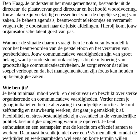
Den Haag. Je ondersteunt het managementteam, bestaande uit de
directeur, de plaatsvervangend directeur en het hoofd woordvoering.
Jouw taken zijn veelzijdig en essentieel voor de dagelijkse gang van
zaken. Je beheert agenda's, beantwoordt telefoontjes en verzamelt
vragen die je doorstuurt naar de juiste afdelingen. Hierbij komt jouw
organisatorische talent goed van pas.
Wanneer de situatie daarom vraagt, ben je ook verantwoordelijk
voor het beantwoorden van de perstelefoon en het versturen van
persberichten. Jouw communicatieve vaardigheden zijn van groot
belang, want je ondersteunt ook collega's bij de uitvoering van
grootschalige communicatieactiviteiten. Je zorgt ervoor dat alles
soepel verloopt en dat het managementteam zijn focus kan houden
op belangrijke zaken.
Wie ben jij?
Je hebt minimaal mbo4 werk- en denkniveau en beschikt over sterke
organiserende en communicatieve vaardigheden. Verder neem je
graag initiatief en heb je al ervaring in soortgelijke functies. Je kunt
zelfstandig en nauwkeurig werken, dat gaat je gemakkelijk af.
Flexibiliteit en stressbestendigheid zijn essentieel in de veranderlijke
politiek-bestuurlijke omgeving waarin je opereert. Je bent
enthousiast en een teamspeler, met de kracht om effectief samen te
werken. Daarnaast beschik je niet over een 9-5 mentaliteit, omdat de
werktijden en werkzaamheden wel eens op korte termijn willen