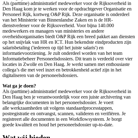
Als (parttime) administratief medewerker voor de Rijksoverheid in
Den Haag kom je te werken voor de opdrachtgever Organisatie en
Personeel Rijk, kortweg O&P Rijk. Deze organisatie is onderdeel
van het Ministerie van Binnenlandse Zaken en is de HR-
dienstverlener voor de Rijksoverheid. Voor bijna 140.000
medewerkers en managers van ministeries en andere
overheidsorganisaties biedt O&P Rijk een breed pakket aan diensten
op het snijvlak van HR en ICT. Hun bekendste eindproducten zijn
salarisbetaling ('iedereen op tijd het juiste salaris') en
informatievoorziening. Je zult onderdeel worden van het team
Informatiebeheer Personeelsdossiers. Dit team is verdeeld over vier
locaties in Zwolle en Den Haag. Je werkt samen met enthousiaste
collega’s die met veel inzet en betrokkenheid actief zijn in het
digitaliseren van de personeelsdossiers.
Wat ga je doen?
Als (parttime) administratief medewerker voor de Rijksoverheid in
Den Haag ben je verantwoordelijk voor een juiste archivering van
belangrijke documenten in het personeelsdossier. Je voert
alle werkzaamheden uit volgens standaardprocesstappen,
postregistratie en ontvangst, scannen, valideren en verifiëren. Je
registreert alle documenten in een Workflowsysteem. Je borgt
goede kwaliteit en houd het personeelsdossier up-to-date.
Wat wij bieden