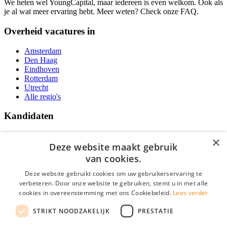
We heten wel YoungCapital, maar iedereen is even welkom. Ook als
je al wat meer ervaring hebt. Meer weten? Check onze FAQ.
Overheid vacatures in
Amsterdam
Den Haag
Eindhoven
Rotterdam
Utrecht
Alle regio's
Kandidaten
Traineeships
×
Vacatures
Deze website maakt gebruik
F.A.Q.
van cookies.
Over Vacatures Overheid Online
YoungCapital IOS App
Deze website gebruikt cookies om uw gebruikerservaring te
YoungCapital Android App
verbeteren. Door onze website te gebruiken, stemt u in met alle
cookies in overeenstemming met ons Cookiebeleid.
Lees verder
Werkgevers
STRIKT NOODZAKELIJK
PRESTATIE
Hoofdkantoor Hoofddorp