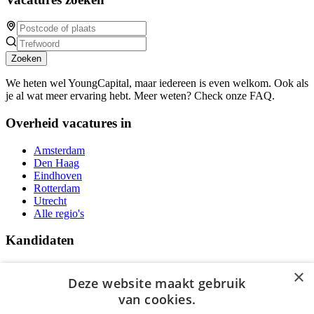
Zoeken
We heten wel YoungCapital, maar iedereen is even welkom. Ook als
je al wat meer ervaring hebt. Meer weten? Check onze FAQ.
Overheid vacatures in
Amsterdam
Den Haag
Eindhoven
Rotterdam
Utrecht
Alle regio's
Kandidaten
Traineeships
×
Vacatures
Deze website maakt gebruik
F.A.Q.
van cookies.
Over Vacatures Overheid Online