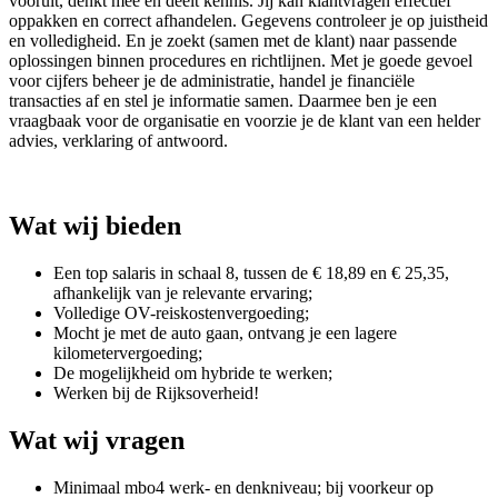
vooruit, denkt mee en deelt kennis. Jij kan klantvragen effectief
oppakken en correct afhandelen. Gegevens controleer je op juistheid
en volledigheid. En je zoekt (samen met de klant) naar passende
oplossingen binnen procedures en richtlijnen. Met je goede gevoel
voor cijfers beheer je de administratie, handel je financiële
transacties af en stel je informatie samen. Daarmee ben je een
vraagbaak voor de organisatie en voorzie je de klant van een helder
advies, verklaring of antwoord.
Wat wij bieden
Een top salaris in schaal 8, tussen de € 18,89 en € 25,35,
afhankelijk van je relevante ervaring;
Volledige OV-reiskostenvergoeding;
Mocht je met de auto gaan, ontvang je een lagere
kilometervergoeding;
De mogelijkheid om hybride te werken;
Werken bij de Rijksoverheid!
Wat wij vragen
Minimaal mbo4 werk- en denkniveau; bij voorkeur op