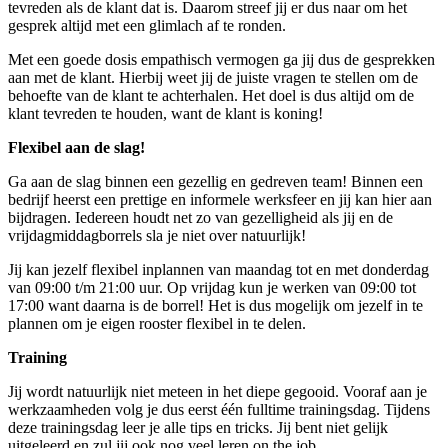
tevreden als de klant dat is. Daarom streef jij er dus naar om het
gesprek altijd met een glimlach af te ronden.
Met een goede dosis empathisch vermogen ga jij dus de gesprekken
aan met de klant. Hierbij weet jij de juiste vragen te stellen om de
behoefte van de klant te achterhalen. Het doel is dus altijd om de
klant tevreden te houden, want de klant is koning!
Flexibel aan de slag!
Ga aan de slag binnen een gezellig en gedreven team! Binnen een
bedrijf heerst een prettige en informele werksfeer en jij kan hier aan
bijdragen. Iedereen houdt net zo van gezelligheid als jij en de
vrijdagmiddagborrels sla je niet over natuurlijk!
Jij kan jezelf flexibel inplannen van maandag tot en met donderdag
van 09:00 t/m 21:00 uur. Op vrijdag kun je werken van 09:00 tot
17:00 want daarna is de borrel! Het is dus mogelijk om jezelf in te
plannen om je eigen rooster flexibel in te delen.
Training
Jij wordt natuurlijk niet meteen in het diepe gegooid. Vooraf aan je
werkzaamheden volg je dus eerst één fulltime trainingsdag. Tijdens
deze trainingsdag leer je alle tips en tricks. Jij bent niet gelijk
uitgeleerd en zul jij ook nog veel leren on the job.