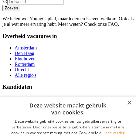
Zoeken
We heten wel YoungCapital, maar iedereen is even welkom. Ook als
je al wat meer ervaring hebt. Meer weten? Check onze FAQ.
Overheid vacatures in
Amsterdam
Den Haag
Eindhoven
Rotterdam
Utrecht
Alle regio's
Kandidaten
Traineeships
×
Vacatures
Deze website maakt gebruik
F.A.Q.
van cookies.
Over Vacatures Overheid Online
YoungCapital IOS App
Deze website gebruikt cookies om uw gebruikerservaring te
YoungCapital Android App
verbeteren. Door onze website te gebruiken, stemt u in met alle
cookies in overeenstemming met ons Cookiebeleid.
Lees verder