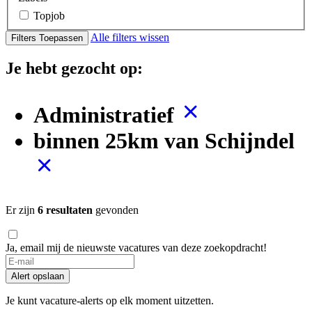
Topjob
Alle filters wissen
Filters Toepassen
Je hebt gezocht op:
Administratief
binnen 25km van Schijndel
Er zijn
6 resultaten
gevonden
Ja, email mij de nieuwste vacatures van deze zoekopdracht!
If
you
Alert opslaan
are
a
Je kunt vacature-alerts op elk moment uitzetten.
human,