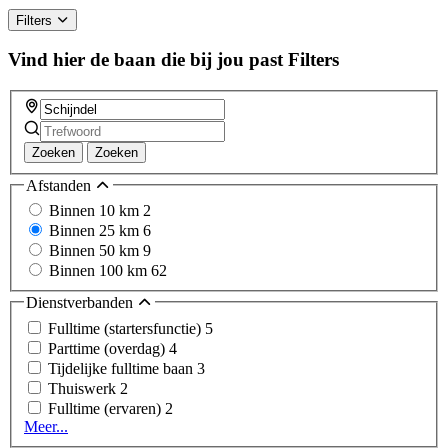
ignore
Filters
this
field
Vind hier de baan die bij jou past
Filters
Zoeken
Zoeken
Afstanden
Binnen 10 km
2
Binnen 25 km
6
Binnen 50 km
9
Binnen 100 km
62
Dienstverbanden
Fulltime (startersfunctie)
5
Parttime (overdag)
4
Tijdelijke fulltime baan
3
Thuiswerk
2
Fulltime (ervaren)
2
Meer...