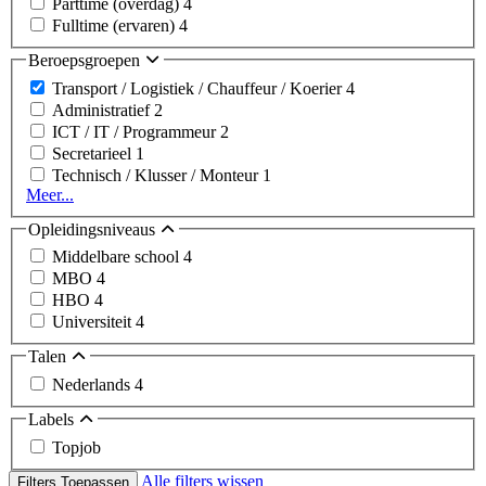
Parttime (overdag)
4
Fulltime (ervaren)
4
Beroepsgroepen
Transport / Logistiek / Chauffeur / Koerier
4
Administratief
2
ICT / IT / Programmeur
2
Secretarieel
1
Technisch / Klusser / Monteur
1
Meer...
Opleidingsniveaus
Middelbare school
4
MBO
4
HBO
4
Universiteit
4
Talen
Nederlands
4
Labels
Topjob
Alle filters wissen
Filters Toepassen