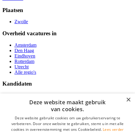
Plaatsen
Zwolle
Overheid vacatures in
Amsterdam
Den Haag
Eindhoven
Rotterdam
Utrecht
Alle regio's
Kandidaten
Traineeships
×
Vacatures
Deze website maakt gebruik
F.A.Q.
van cookies.
Over Vacatures Overheid Online
YoungCapital IOS App
Deze website gebruikt cookies om uw gebruikerservaring te
YoungCapital Android App
verbeteren. Door onze website te gebruiken, stemt u in met alle
cookies in overeenstemming met ons Cookiebeleid.
Lees verder
Werkgevers