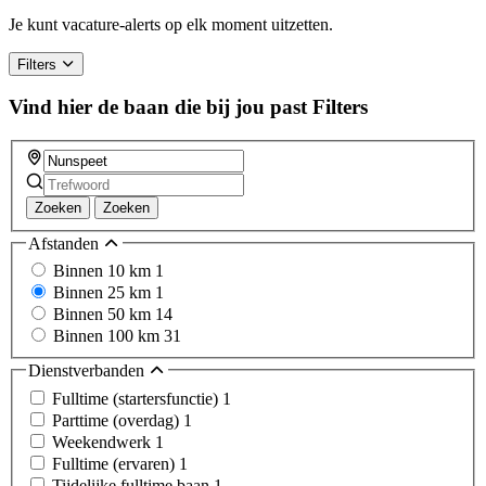
are
a
Je kunt vacature-alerts op elk moment uitzetten.
human,
ignore
Filters
this
field
Vind hier de baan die bij jou past
Filters
Zoeken
Zoeken
Afstanden
Binnen 10 km
1
Binnen 25 km
1
Binnen 50 km
14
Binnen 100 km
31
Dienstverbanden
Fulltime (startersfunctie)
1
Parttime (overdag)
1
Weekendwerk
1
Fulltime (ervaren)
1
Tijdelijke fulltime baan
1