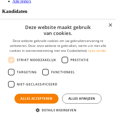
Alle regio's
Kandidaten
Traineeships
×
Vacatures
Deze website maakt gebruik
F.A.Q.
van cookies.
Over Vacatures Overheid Online
YoungCapital IOS App
Deze website gebruikt cookies om uw gebruikerservaring te
YoungCapital Android App
verbeteren. Door onze website te gebruiken, stemt u in met alle
cookies in overeenstemming met ons Cookiebeleid.
Lees verder
Werkgevers
STRIKT NOODZAKELIJK
PRESTATIE
Hoofdkantoor Hoofddorp
TARGETING
FUNCTIONEEL
Social
NIET-GECLASSIFICEERD
ALLES ACCEPTEREN
ALLES AFWIJZEN
Mogen wij cookies plaatsen? Check hier ons
cookiestatement
Vacatures Overheid is onderdeel van YoungCapital • © 2026 • KvK nr:
34199416 •
Algemene voorwaarden
•
Privacy
Contact
•
YoungCapital score
DETAILS WEERGEVEN
Ok
4.3 - 3366 reviews