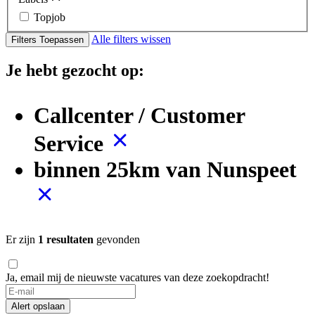
Topjob
Alle filters wissen
Filters Toepassen
Je hebt gezocht op:
Callcenter / Customer
Service
binnen 25km van Nunspeet
Er zijn
1 resultaten
gevonden
Ja, email mij de nieuwste vacatures van deze zoekopdracht!
If
you
Alert opslaan