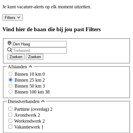
are
a
Je kunt vacature-alerts op elk moment uitzetten.
human,
ignore
Filters
this
field
Vind hier de baan die bij jou past
Filters
Zoeken
Zoeken
Afstanden
Binnen 10 km
0
Binnen 25 km
2
Binnen 50 km
3
Binnen 100 km
38
Dienstverbanden
Parttime (overdag)
2
Avondwerk
2
Weekendwerk
2
Vakantiewerk
1