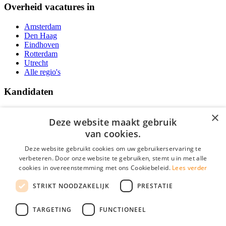
Overheid vacatures in
Amsterdam
Den Haag
Eindhoven
Rotterdam
Utrecht
Alle regio's
Kandidaten
Traineeships
×
Vacatures
Deze website maakt gebruik
F.A.Q.
van cookies.
Over Vacatures Overheid Online
YoungCapital IOS App
Deze website gebruikt cookies om uw gebruikerservaring te
YoungCapital Android App
verbeteren. Door onze website te gebruiken, stemt u in met alle
cookies in overeenstemming met ons Cookiebeleid.
Lees verder
Werkgevers
STRIKT NOODZAKELIJK
PRESTATIE
Hoofdkantoor Hoofddorp
TARGETING
FUNCTIONEEL
Social